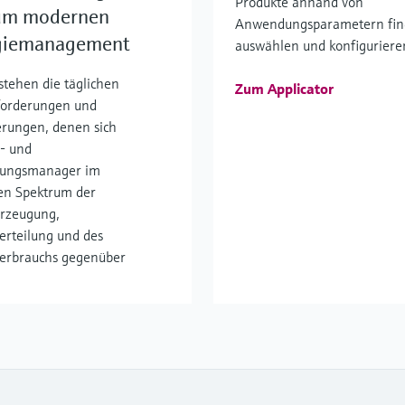
Produkte anhand von
zum modernen
Anwendungsparametern fin
giemanagement
auswählen und konfiguriere
stehen die täglichen
Zum Applicator
forderungen und
rungen, denen sich
- und
gungsmanager im
en Spektrum der
rzeugung,
rteilung und des
erbrauchs gegenüber