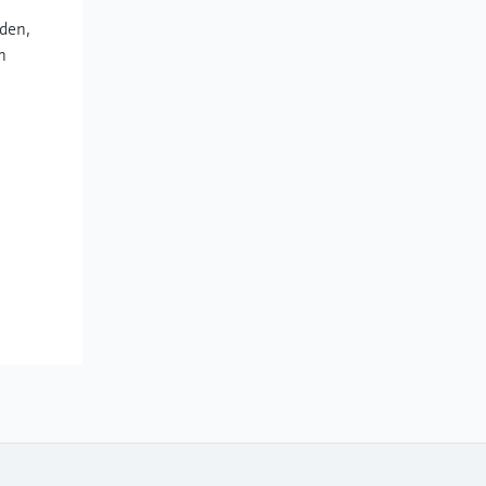
den,
n