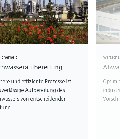
icherheit
Wirtschaftlichkeit
chwasseraufbereitung
Abwasserauf
chere und effiziente Prozesse ist
Optimieren Sie 
uverlässige Aufbereitung des
industriellen A
wassers von entscheidender
Vorschriften ei
tung