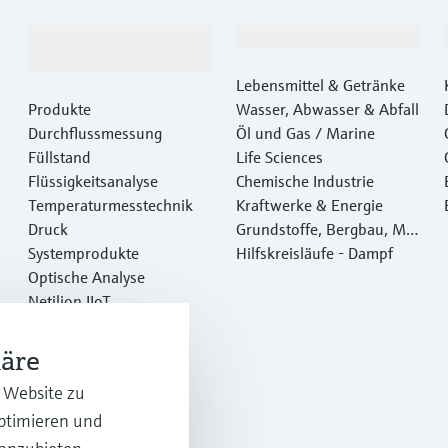
Produkte &
Branchen
Dienstleistungen
Lebensmittel & Getränke
Produkte
Wasser, Abwasser & Abfall
Durchflussmessung
Öl und Gas / Marine
Füllstand
Life Sciences
Flüssigkeitsanalyse
Chemische Industrie
Temperaturmesstechnik
Kraftwerke & Energie
Druck
Grundstoffe, Bergbau, Met
Systemprodukte
alle
Hilfskreisläufe - Dampf
Optische Analyse
Netilion IIoT
Software
Empfohlene Produkte
häre
Online Tools
r Website zu
Dienstleistungen
optimieren und