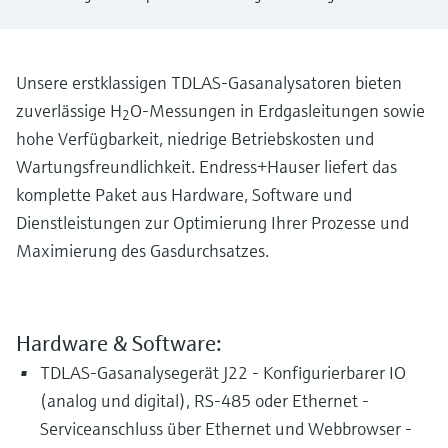
Füllstandsmessung
Analysatoren für Härte, Eisen,
Device Viewer
Aluminium & Chromat
Produktspezifische Informationen und
Füllstandsmessung Druck
Dokumente finden
Unsere erstklassigen TDLAS-Gasanalysatoren bieten
Prozessphotometer
zuverlässige H
O-Messungen in Erdgasleitungen sowie
Alle ansehen
2
Ersatzteilsuche
hohe Verfügbarkeit, niedrige Betriebskosten und
Mikrowellentransmission
Ersatzteile anhand von Produktwurzel,
Wartungsfreundlichkeit. Endress+Hauser liefert das
Bestellcode oder Seriennummer finden
komplette Paket aus Hardware, Software und
Memosens-Technologie
Dienstleistungen zur Optimierung Ihrer Prozesse und
Maximierung des Gasdurchsatzes.
Alle ansehen
Hardware & Software:
TDLAS-Gasanalysegerät J22 - Konfigurierbarer IO
(analog und digital), RS-485 oder Ethernet -
Serviceanschluss über Ethernet und Webbrowser -