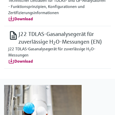
Technischer Leitfaden für TDLAS- und QF-Analysatoren
- Funktionsprinzipien, Konfigurationen und
Zertifizierungsinformationen
Download
J22 TDLAS-Gasanalysegerät für
zuverlässige H
O-Messungen (EN)
2
J22 TDLAS-Gasanalysegerät für zuverlässige H
O-
2
Messungen
Download