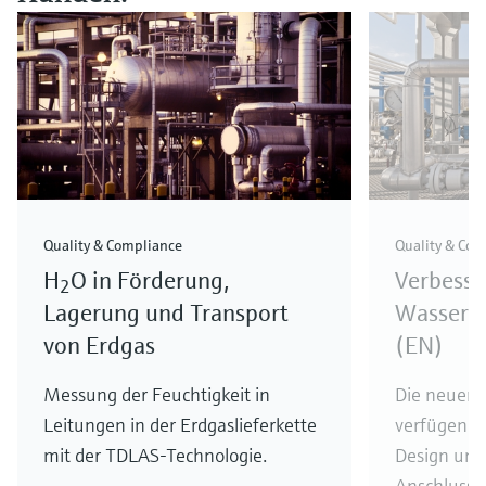
Quality & Compliance
Quality & Com
H
O in Förderung,
Verbesse
2
Lagerung und Transport
Wasserge
von Erdgas
(EN)
Messung der Feuchtigkeit in
Die neuen 
Leitungen in der Erdgaslieferkette
verfügen ü
mit der TDLAS-Technologie.
Design un
Anschlussm