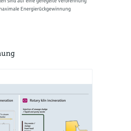
n sind auf eine geregelte Verbrennung
 maximale Energierückgewinnung
nung