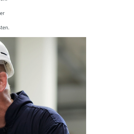
rer
sten.