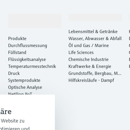
Produkte &
Branchen
Dienstleistungen
Lebensmittel & Getränke
Produkte
Wasser, Abwasser & Abfall
Durchflussmessung
Öl und Gas / Marine
Füllstand
Life Sciences
Flüssigkeitsanalyse
Chemische Industrie
Temperaturmesstechnik
Kraftwerke & Energie
Druck
Grundstoffe, Bergbau, Met
Systemprodukte
alle
Hilfskreisläufe - Dampf
Optische Analyse
Netilion IIoT
Software
Empfohlene Produkte
häre
Online Tools
r Website zu
Dienstleistungen
optimieren und