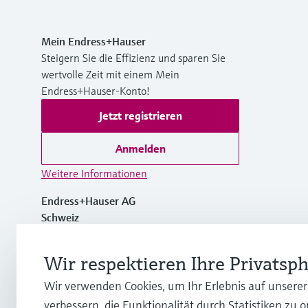
Mein Endress+Hauser
Steigern Sie die Effizienz und sparen Sie
wertvolle Zeit mit einem Mein
Endress+Hauser-Konto!
Jetzt registrieren
Anmelden
Weitere Informationen
Endress+Hauser AG
Schweiz
+41 61 715 7700
Wir respektieren Ihre Privatsp
Wir verwenden Cookies, um Ihr Erlebnis auf unsere
info@endress.com
verbessern, die Funktionalität durch Statistiken zu 