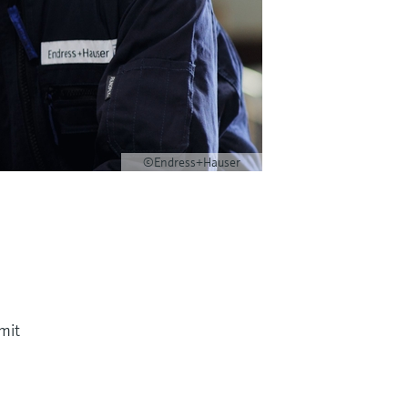
©Endress+Hauser
mit