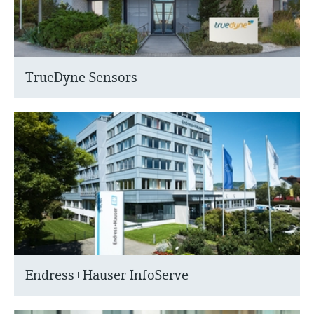
TrueDyne Sensors
Endress+Hauser InfoServe