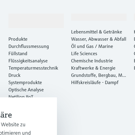
Produkte &
Branchen
Dienstleistungen
Lebensmittel & Getränke
Produkte
Wasser, Abwasser & Abfall
Durchflussmessung
Öl und Gas / Marine
Füllstand
Life Sciences
Flüssigkeitsanalyse
Chemische Industrie
Temperaturmesstechnik
Kraftwerke & Energie
Druck
Grundstoffe, Bergbau, Met
Systemprodukte
alle
Hilfskreisläufe - Dampf
Optische Analyse
Netilion IIoT
Software
Empfohlene Produkte
häre
Online Tools
r Website zu
Dienstleistungen
optimieren und