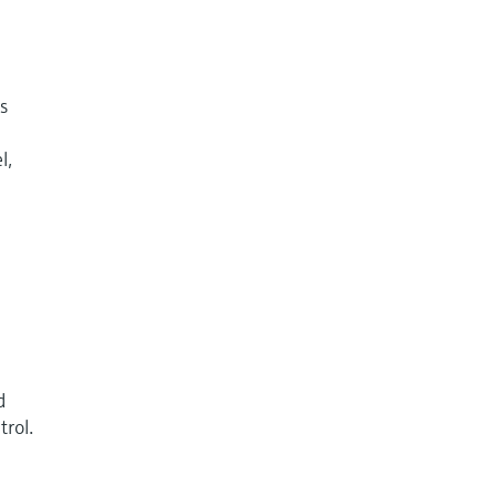
s
l,
d
trol.