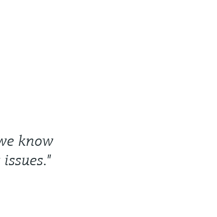
 we know
issues."