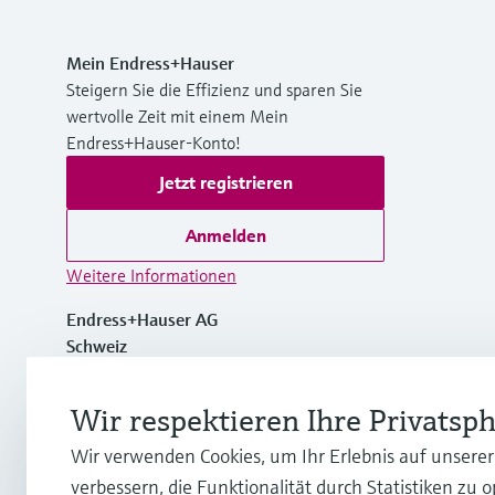
Mein Endress+Hauser
Steigern Sie die Effizienz und sparen Sie
wertvolle Zeit mit einem Mein
Endress+Hauser-Konto!
Jetzt registrieren
Anmelden
Weitere Informationen
Endress+Hauser AG
Schweiz
+41 61 715 7700
Wir respektieren Ihre Privatsp
Wir verwenden Cookies, um Ihr Erlebnis auf unsere
info@endress.com
verbessern, die Funktionalität durch Statistiken zu 