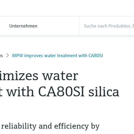
Unternehmen
ys
MPW improves water treatment with CA80SI
mizes water
 with CA80SI silica
eliability and efficiency by