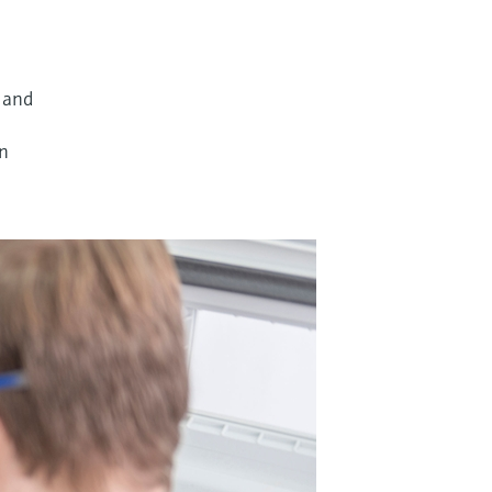
s and
on