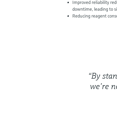
Improved reliability r
downtime, leading to si
Reducing reagent cons
“By sta
we’re n