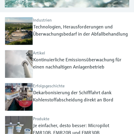
Füllstandsmessung
Analysatoren für Härte, Eisen,
Device Viewer
Aluminium & Chromat
Produktspezifische Informationen und
Füllstandsmessung Druck
Industrien
Dokumente finden
Technologien, Herausforderungen und
Prozessphotometer
Überwachungsbedarf in der Abfallbehandlung
Alle ansehen
Ersatzteilsuche
Mikrowellentransmission
Ersatzteile anhand von Produktwurzel,
Bestellcode oder Seriennummer finden
Artikel
Memosens-Technologie
Kontinuierliche Emissionsüberwachung für
einen nachhaltigen Anlagenbetrieb
Alle ansehen
Erfolgsgeschichte
Dekarbonisierung der Schifffahrt dank
Kohlenstoffabscheidung direkt an Bord
Produkte
Je einfacher, desto besser: Micropilot
FMR10B, FMR20B und FMR30B