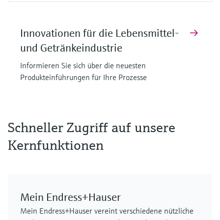
Innovationen für die Lebensmittel-
und Getränkeindustrie
Informieren Sie sich über die neuesten
Produkteinführungen für Ihre Prozesse
F
F
F
F
F
F
L
L
L
L
L
L
E
E
E
E
E
E
X
X
X
X
X
X
Schneller Zugriff auf unsere
Kernfunktionen
Mein Endress+Hauser
MCS100FT
FLOWSIC610
Cerabar PMP63B – digitaler
iTHERM SurfaceLine TM611
FLOWSIC610
GM901
Mein Endress+Hauser vereint verschiedene nützliche