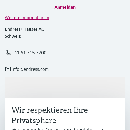
Anmelden
Weitere Informationen
Endress+Hauser AG
Schweiz
+41 61 715 7700
info@endress.com
Produkte & Dienstleistungen
Wir respektieren Ihre
Branchen
Privatsphäre
Wir verwenden Cookies, um Ihr Erlebnis auf