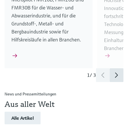
Höchste Ge
FMR30B für die Wasser- und
Innovation
Abwasserindustrie, und für die
fortschrittl
Grundstoff-, Metall- und
Technologie
Bergbauindustrie sowie für
Messungen
Hilfskreisläufe in allen Branchen.
Einhaltung
Branchenvo
1
/
3
News und Pressemitteilungen
Aus aller Welt
Alle Artikel