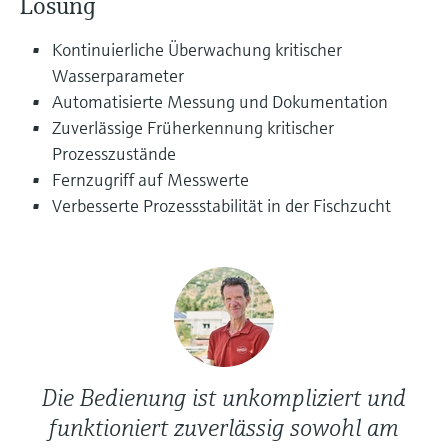
Lösung
Füllstandsmessung
Analysatoren für Härte, Eisen,
Device Viewer
Aluminium & Chromat
Kontinuierliche Überwachung kritischer
Produktspezifische Informationen und
Füllstandsmessung Druck
Wasserparameter
Dokumente finden
Prozessphotometer
Automatisierte Messung und Dokumentation
Alle ansehen
Zuverlässige Früherkennung kritischer
Ersatzteilsuche
Mikrowellentransmission
Prozesszustände
Ersatzteile anhand von Produktwurzel,
Bestellcode oder Seriennummer finden
Fernzugriff auf Messwerte
Memosens-Technologie
Verbesserte Prozessstabilität in der Fischzucht
Alle ansehen
Die Bedienung ist unkompliziert und
funktioniert zuverlässig sowohl am