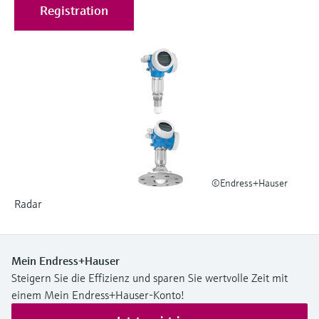
Füllstandsmessung
Registration
Analysatoren für Härte, Eisen,
Device Viewer
Aluminium & Chromat
Produktspezifische Informationen und
Füllstandsmessung Druck
Dokumente finden
Prozessphotometer
Alle ansehen
Ersatzteilsuche
Mikrowellentransmission
Ersatzteile anhand von Produktwurzel,
Bestellcode oder Seriennummer finden
Memosens-Technologie
Alle ansehen
©Endress+Hauser
Radar
Mein Endress+Hauser
Steigern Sie die Effizienz und sparen Sie wertvolle Zeit mit
einem Mein Endress+Hauser-Konto!