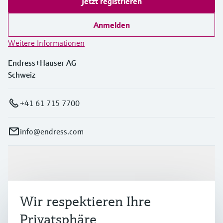
Jetzt registrieren
Anmelden
Weitere Informationen
Endress+Hauser AG
Schweiz
+41 61 715 7700
info@endress.com
Produkte & Dienstleistungen
Wir respektieren Ihre
Branchen
Privatsphäre