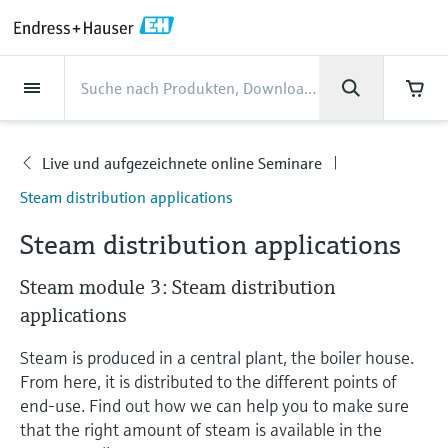
Back
Back
Back
Back
Back
Back
Back
Back
Back
Back
Back
Back
Back
Back
Back
Back
Back
Back
Back
Back
Back
Back
Back
Back
Back
Back
Back
Back
Back
Back
Back
Back
Back
Back
Dienstleistungen
Dienstleistungen
Dienstleistungen
Dienstleistungen
Dienstleistungen
Dienstleistungen
Unternehmen
Unternehmen
Unternehmen
Unternehmen
Unternehmen
Unternehmen
Unternehmen
Unternehmen
Branchen
Branchen
Branchen
Branchen
Branchen
Branchen
Branchen
Branchen
Branchen
Produkte
Produkte
Produkte
Produkte
Produkte
Produkte
Produkte
Produkte
Produkte
Produkte
Support
Produkte
Durchflussmessung
Füllstand
Flüssigkeitsanalyse
Temperaturmesstechnik
Druck
Systemprodukte
Optische Analyse
Netilion IIoT
Dienstleistungen
Projekt- und
Support- und
Instandhaltung und
Performance-
Branchen
Support
Unternehmen
Über Endress+Hauser
Kompetenzen der Product
Unser Leistungsvermögen
News und Stories
Events & Schulungen
Karriere
Inbetriebnahmedienstleistungen
Schulungsservices
Kalibrierung
Optimierungsservices
Centers
Live und aufgezeichnete online Seminare
Durchflussmessung
Magnetisch-induktive
Füllstandsmessung Radar -
pH-Elektroden und -
Temperaturtransmitter
Absolutdruck- und
Datenmanager & Datenlogger
TDLAS- und QF-Analysatoren
Netilion Value
Projekt- und
Lebensmittel & Getränke
Holen Sie sich den Support, den Sie
Über Endress+Hauser
Unternehmensprofil
Prozesssicherheit
Übersicht News und Stories
Schulungen
Finden Sie offene Stellen
Unternehmen
Steam distribution applications
Durchflussmessung
berührungslos
Messumformer
Relativdruckmessung
Inbetriebnahmedienstleistungen
brauchen und das in kürzester Zeit!
Inbetriebnahme
Smart Support
Verifikation von Messgeräten
Messperformance-Analyse
Endress+Hauser Level+Pressure
Füllstand
Industrielle Thermometer
Prozessanzeiger und Steuergeräte
Spektralmessende Raman-
Netilion Health
Wasser, Abwasser & Abfall
Kompetenzen der Product Centers
Geschäftszahlen
Cybersicherheit
Alle Artikel
Seminare
Arbeiten bei Endress+Hauser
Support Hub – alles, was Sie für Supportfälle
Steam distribution applications
mit Endress+Hauser brauchen
Coriolis-Massedurchflussmessung
Vibronik Grenzschalter
Leitfähigkeitssensoren und -
Differenzdruckmessung
Analysesysteme
Support- und Schulungsservices
Industrielles Projektmanagement
Fernüberwachung
Vor-Ort-Kalibrierservice
Kalibrierintervall-Optimierung
Endress+Hauser Flow
Flüssigkeitsanalyse
Schutzrohre
Stromversorgungen & Signaltrenner
Netilion Analytics
Öl und Gas / Marine
Unser Leistungsvermögen
Unternehmensleitung
Projekte-der-
Pressemitteilungen
Messen
messumformer
Steam module 3: Steam distribution
Weitere Stellenangebote
Downloads
Ultraschall-Durchflussmessung
Füllstandsmessung Radar - geführt
Alle ansehen
Lösungen zur
Instandhaltung und Kalibrierung
Prozessautomatisierung
Erweiterte Gewährleistung
Schulungen zur
Präventiver Wartungsservice
Dynamische Analyse der
Endress+Hauser Liquid Analysis
applications
Suchfunktion und Downloadoption von
Temperaturmesstechnik
Hochtemperatur-Thermometer
WirelessHART-Lösung
Netilion Library
Life Sciences
Kunden Erfolgsstories
Firmengeschichte
Fakten und mehr
Live und aufgezeichnete online
Trübungssensoren und -
Emissionsüberwachung
Prozessinstrumentierung
installierten Basis
Bedienungsanleitungen, Broschüren,
Stellenangebote Analytik Jena
Wirbelzähler-Durchflussmessung
Ultraschall Füllstandsmessung
Performance-Optimierungsservices
Mein Endress+Hauser
Seminare
Steam is produced in a central plant, the boiler house.
Reparatur von Messgeräten
Endress+Hauser
Publikationen, Software-Informationen,
messumformer
Videos, Zulassungen & Zertifikate sowie
Druck
Hygienische Thermometer
Gateways & Modems
Netilion Inventory
Chemische Industrie
News und Stories
Kultur & Werte
Mediathek
From here, it is distributed to the different points of
Staubmessgeräte
Temperature+System Products
Stellenangebote Innovative Sensor
vieler weiterer Dokumente.
Lernen
end-use. Find out how we can help you to make sure
Thermische
Kapazitive Sensoren zur
View all
E-Procurement integration
Fachtagungen
Chlorsensoren und -messumformer
Technology IST AG
that the right amount of steam is available in the
Systemprodukte
Kompaktthermometer
Tablets zur Gerätekonfiguration
Netilion Connect
Kraftwerke & Energie
Events & Schulungen
Nachhaltigkeit
Presseveranstaltungen
Massedurchflussmessung
Füllstandsmessung
Digitale Analysenlösungen
Endress+Hauser Digital Solutions