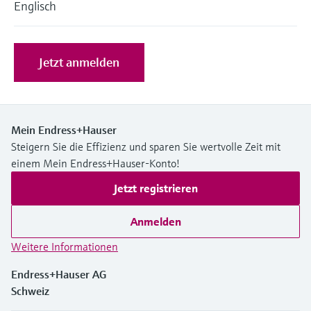
Englisch
Füllstandsmessung
Analysatoren für Härte, Eisen,
Device Viewer
Aluminium & Chromat
Produktspezifische Informationen und
Füllstandsmessung Druck
Dokumente finden
Jetzt anmelden
Prozessphotometer
Alle ansehen
Ersatzteilsuche
Mikrowellentransmission
Ersatzteile anhand von Produktwurzel,
Bestellcode oder Seriennummer finden
Mein Endress+Hauser
Memosens-Technologie
Steigern Sie die Effizienz und sparen Sie wertvolle Zeit mit
einem Mein Endress+Hauser-Konto!
Alle ansehen
Jetzt registrieren
Anmelden
Weitere Informationen
Endress+Hauser AG
Schweiz