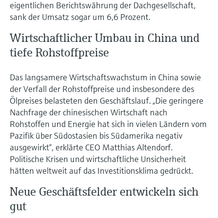
eigentlichen Berichtswährung der Dachgesellschaft,
Füllstandsmessung
Analysatoren für Härte, Eisen,
sank der Umsatz sogar um 6,6 Prozent.
Device Viewer
Aluminium & Chromat
Produktspezifische Informationen und
Füllstandsmessung Druck
Wirtschaftlicher Umbau in China und
Dokumente finden
Prozessphotometer
tiefe Rohstoffpreise
Alle ansehen
Ersatzteilsuche
Mikrowellentransmission
Ersatzteile anhand von Produktwurzel,
Das langsamere Wirtschaftswachstum in China sowie
Bestellcode oder Seriennummer finden
der Verfall der Rohstoffpreise und insbesondere des
Memosens-Technologie
Ölpreises belasteten den Geschäftslauf. „Die geringere
Nachfrage der chinesischen Wirtschaft nach
Alle ansehen
Rohstoffen und Energie hat sich in vielen Ländern vom
Pazifik über Südostasien bis Südamerika negativ
ausgewirkt“, erklärte CEO Matthias Altendorf.
Politische Krisen und wirtschaftliche Unsicherheit
hätten weltweit auf das Investitionsklima gedrückt.
Neue Geschäftsfelder entwickeln sich
gut