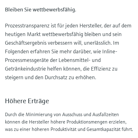
Füllstandsmessung
Analysatoren für Härte, Eisen,
Bleiben Sie wettbewerbsfähig.
Device Viewer
Aluminium & Chromat
Produktspezifische Informationen und
Füllstandsmessung Druck
Dokumente finden
Prozesstransparenz ist für jeden Hersteller, der auf dem
Prozessphotometer
heutigen Markt wettbewerbsfähig bleiben und sein
Alle ansehen
Ersatzteilsuche
Geschäftsergebnis verbessern will, unerlässlich. Im
Mikrowellentransmission
Ersatzteile anhand von Produktwurzel,
Folgenden erfahren Sie mehr darüber, wie Inline-
Bestellcode oder Seriennummer finden
Prozessmessgeräte der Lebensmittel- und
Memosens-Technologie
Getränkeindustrie helfen können, die Effizienz zu
steigern und den Durchsatz zu erhöhen.
Alle ansehen
Höhere Erträge
Durch die Minimierung von Ausschuss und Ausfallzeiten
können die Hersteller höhere Produktionsmengen erzielen,
was zu einer höheren Produktivität und Gesamtkapazität führt.