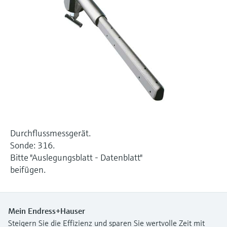
Füllstandsmessung
Analysatoren für Härte, Eisen,
Device Viewer
Aluminium & Chromat
Produktspezifische Informationen und
Füllstandsmessung Druck
Dokumente finden
Prozessphotometer
Alle ansehen
Ersatzteilsuche
Mikrowellentransmission
Ersatzteile anhand von Produktwurzel,
Bestellcode oder Seriennummer finden
Memosens-Technologie
Alle ansehen
Durchflussmessgerät.
Sonde: 316.
Bitte "Auslegungsblatt - Datenblatt"
beifügen.
Mein Endress+Hauser
Steigern Sie die Effizienz und sparen Sie wertvolle Zeit mit