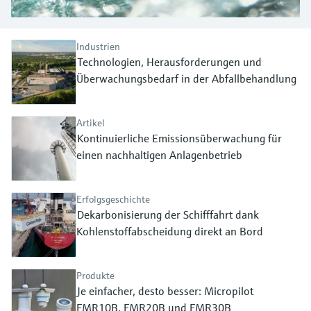
Füllstandsmessung
Analysatoren für Härte, Eisen,
Device Viewer
Aluminium & Chromat
Produktspezifische Informationen und
Füllstandsmessung Druck
Industrien
Dokumente finden
Technologien, Herausforderungen und
Prozessphotometer
Überwachungsbedarf in der Abfallbehandlung
Alle ansehen
Ersatzteilsuche
Mikrowellentransmission
Ersatzteile anhand von Produktwurzel,
Bestellcode oder Seriennummer finden
Artikel
Memosens-Technologie
Kontinuierliche Emissionsüberwachung für
einen nachhaltigen Anlagenbetrieb
Alle ansehen
Erfolgsgeschichte
Dekarbonisierung der Schifffahrt dank
Kohlenstoffabscheidung direkt an Bord
Produkte
Je einfacher, desto besser: Micropilot
FMR10B, FMR20B und FMR30B