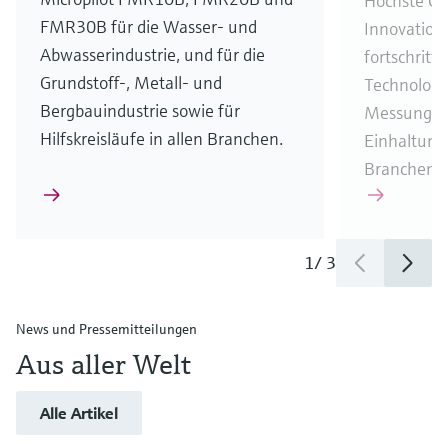
Höchste Ge
FMR30B für die Wasser- und
Innovation
Abwasserindustrie, und für die
fortschrittl
Grundstoff-, Metall- und
Technologie
Bergbauindustrie sowie für
Messungen
Hilfskreisläufe in allen Branchen.
Einhaltung
Branchenvo
1
/
3
News und Pressemitteilungen
Aus aller Welt
Alle Artikel