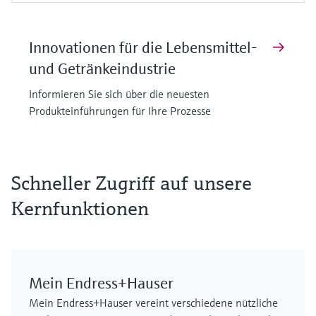
Innovationen für die Lebensmittel-
und Getränkeindustrie
Informieren Sie sich über die neuesten
Produkteinführungen für Ihre Prozesse
F
F
F
F
F
F
L
L
L
L
L
L
E
E
E
E
E
E
X
X
X
X
X
X
Schneller Zugriff auf unsere
Kernfunktionen
Mein Endress+Hauser
MCS100FT
FLOWSIC610
Cerabar PMP63B – digitaler
iTHERM SurfaceLine TM611
FLOWSIC610
GM901
Mein Endress+Hauser vereint verschiedene nützliche