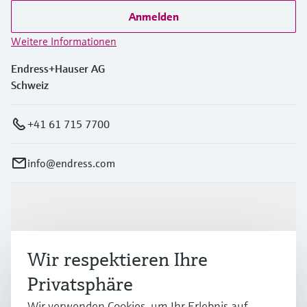
Anmelden
Weitere Informationen
Endress+Hauser AG
Schweiz
+41 61 715 7700
info@endress.com
Produkte & Dienstleistungen
Wir respektieren Ihre
Branchen
Privatsphäre
Wir verwenden Cookies, um Ihr Erlebnis auf