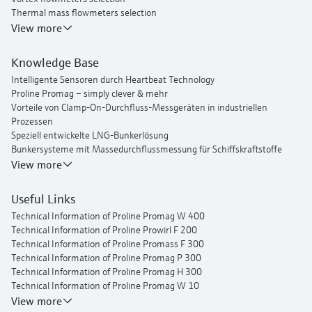
Thermal mass flowmeters selection
View more
Knowledge Base
Intelligente Sensoren durch Heartbeat Technology
Proline Promag – simply clever & mehr
Vorteile von Clamp-On-Durchfluss-Messgeräten in industriellen
Prozessen
Speziell entwickelte LNG-Bunkerlösung
Bunkersysteme mit Massedurchflussmessung für Schiffskraftstoffe
Intelligente Lösungen für Wassernetze
View more
Endress+Hauser Flow
Useful Links
Technical Information of Proline Promag W 400
Technical Information of Proline Prowirl F 200
Technical Information of Proline Promass F 300
Technical Information of Proline Promag P 300
Technical Information of Proline Promag H 300
Technical Information of Proline Promag W 10
Operating Instructions Picomag IO-Link
View more