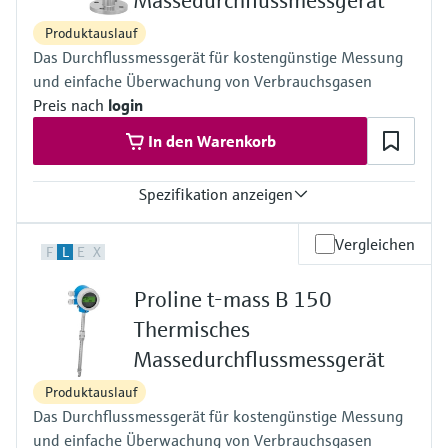
Massedurchflussmessgerät
100 bar
Produktauslauf
Das Durchflussmessgerät für kostengünstige Messung
und einfache Überwachung von Verbrauchsgasen
Preis nach
login
In den Warenkorb
Spezifikation anzeigen
Max. Messabweichung
Vergleichen
F
L
E
X
3 % v.M.
4 % v.M.
Proline t-mass B 150
5 % v.E.
(abhängig von der gewählten Option in Bestellmerkmal
Thermisches
"Kalibration Durchfluss")
Massedurchflussmessgerät
Messbereich
0,5...910 kg/h (1,1...2002 lb/h)
Produktauslauf
0,5...1365 kg/h (1,1...3003 lb/h)
Das Durchflussmessgerät für kostengünstige Messung
(für Luft, abhängig von der gewählten Option in Bestellmerkmal
"Kalibrierung Durchfluss")
und einfache Überwachung von Verbrauchsgasen