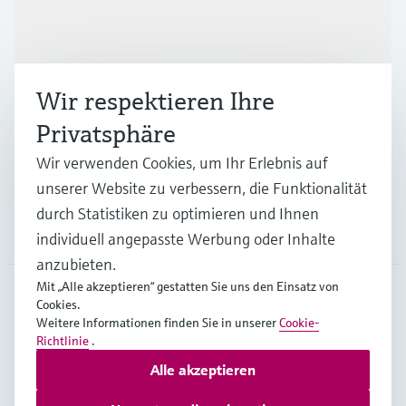
Produkte & Dienstleistungen
Wir respektieren Ihre
Branchen
Privatsphäre
Wir verwenden Cookies, um Ihr Erlebnis auf
Support
unserer Website zu verbessern, die Funktionalität
durch Statistiken zu optimieren und Ihnen
Unternehmen
individuell angepasste Werbung oder Inhalte
anzubieten.
Mit „Alle akzeptieren“ gestatten Sie uns den Einsatz von
Cookies.
GLB
•
Deutsch
Weitere Informationen finden Sie in unserer
Cookie-
Richtlinie
.
Alle akzeptieren
Copyright © Endress+Hauser Group Services AG