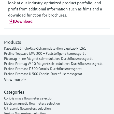
look at our industry-optimized product portfolio, and
profit from additional information such as films and a
download function for brochures.
Download
Products
Kapazitive Single-Use-Schaumdetektion Liquicap FTZ61
Proline Teqwave MW 300 – Feststoffgehaltsmessgerät
Picomag Inline Magnetisch-induktives Durchflussmessgerät
Proline Promag W 10 Magnetisch-induktives Durchflussmessgerät
Proline Promass F 300 Coriolis-Durchflussmessgerät
Proline Promass U 500 Coriolis-Durchflussmessgerät
Proline Prosonic Flow P 500 Ultraschall-Clamp-On-
View more
Durchflussmessgerät
Proline Prosonic Flow W 400 Ultraschall-Clamp-On-
Categories
Durchflussmessgerät
Coriolis mass flowmeter selection
Proline Prowirl F 200 Wirbelzähler-Durchflussmessgerät
Electromagnetic flowmeters selection
Proline t-mass I 300 Thermisches Massedurchflussmessgerät
Ultrasonic flowmeters selection
Vortex flowmeters selection