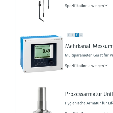
Spezifikation anzeigen
Prozesstemperatur
F
L
E
X
0 ... 60 °C (32 ... 140 °F)
Mehrkanal-Messumf
Multiparameter-Gerät für
Spezifikation anzeigen
Anschluss-Schutzart
Schaltschrankgerät: Berührungs
Prozessarmatur Uni
Externes Display: IP66
Feldgerät: IP 66/67
Hygienische Armatur für Lif