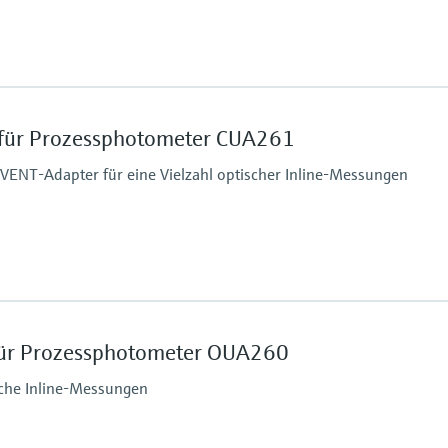
Prozessdruck
16 bar bis zu 140 °C (23
für Prozessphotometer CUA261
VENT-Adapter für eine Vielzahl optischer Inline-Messungen
Prozessdruck
max. 11 bar abs. (159 p
für Prozessphotometer OUA260
ische Inline-Messungen