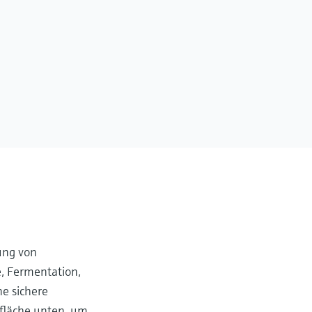
ung von
e, Fermentation,
ne sichere
fläche unten, um