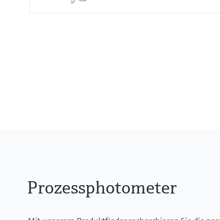
Messbereich
0 ... 2.5 AU
0 ... 50 OD (abhängig von optisc
Prozesstemperatur
0 to 90 °C (32 to 194 °F) kontinui
Max. 130 °C (266 °F) für 2 Stund
Prozessphotometer