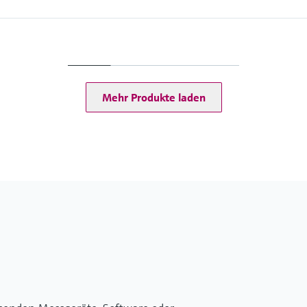
Prozessdruck
Max. 100 bar (1450 psi
her Pfadlänge)
Prozessanschluss der 
erlich
Mehr Produkte laden
en