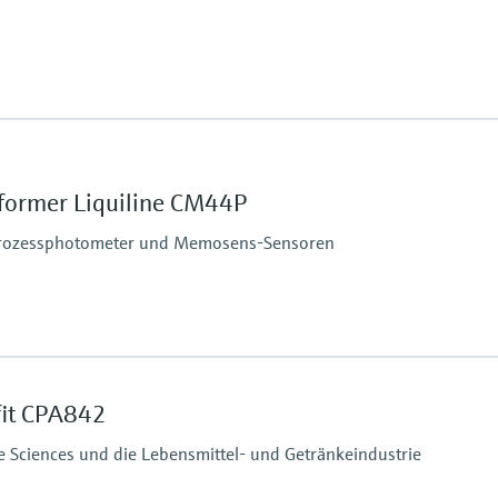
ormer Liquiline CM44P
 Prozessphotometer und Memosens-Sensoren
schutz IP20
fit CPA842
e Sciences und die Lebensmittel- und Getränkeindustrie