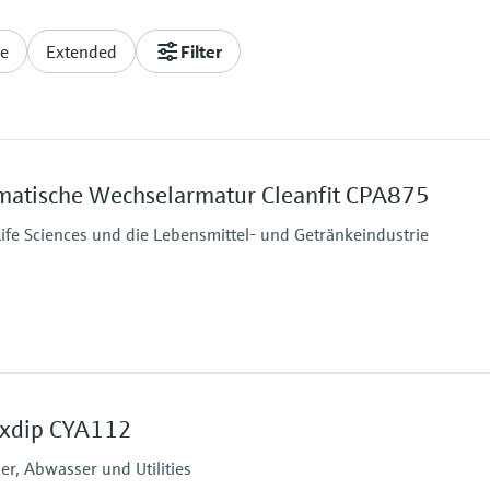
ne
Extended
Filter
matische Wechselarmatur Cleanfit CPA875
 Life Sciences und die Lebensmittel- und Getränkeindustrie
Prozessdruck
Pneumatischer Antrieb: 
exdip CYA112
Manueller Antrieb: 8 ba
r, Abwasser und Utilities