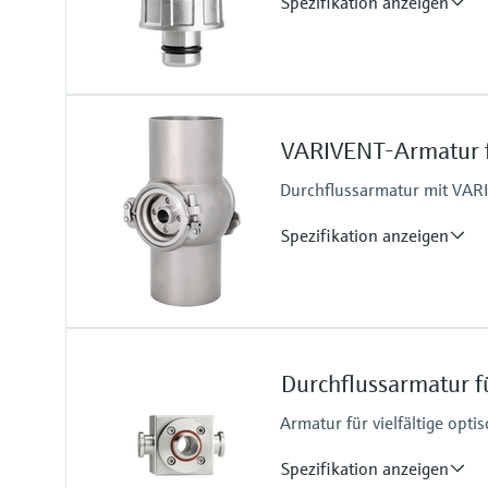
Spezifikation anzeigen
Prozesstemperatur
-15 ... 140 °C (5 ... 280 °F)
VARIVENT-Armatur 
Durchflussarmatur mit VARI
Spezifikation anzeigen
Prozesstemperatur
0 … 135°C (32 … 275 °F)
Durchflussarmatur 
Armatur für vielfältige opt
Spezifikation anzeigen