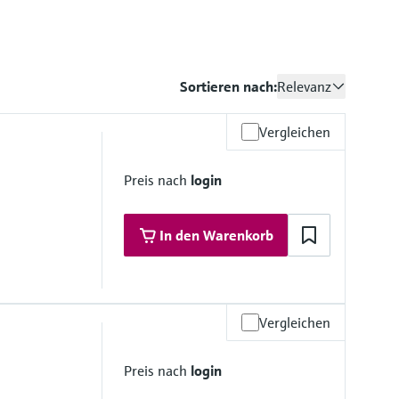
Sortieren nach:
Relevanz
Vergleichen
Preis nach
login
In den Warenkorb
Vergleichen
16 bar bis 140 °C (232 psi bis 284 °F)
r bis 140 °C (116 psi bis 284 °F)
Preis nach
login