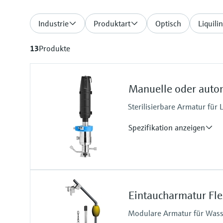
Industrie
Produktart
Optisch
Liquili
13
Produkte
Manuelle oder auto
Sterilisierbare Armatur für
Spezifikation anzeigen
Prozesstemperatur
-10 ... 140 °C (14 ... 284 °F)
Eintaucharmatur Fl
Modulare Armatur für Wasse