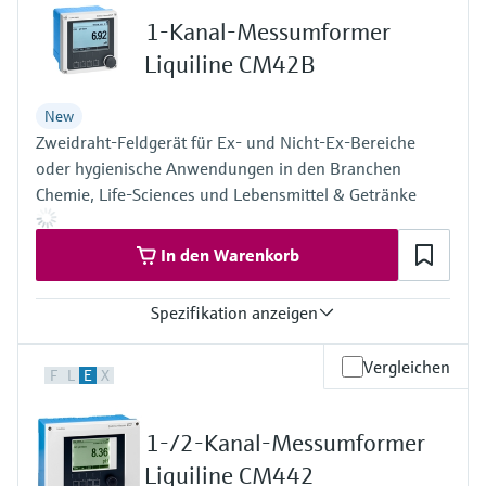
Füllstandsmessung
Analysatoren für Härte, Eisen,
1-Kanal-Messumformer
Device Viewer
Aluminium & Chromat
Liquiline CM42B
Produktspezifische Informationen und
Füllstandsmessung Druck
Dokumente finden
Prozessphotometer
New
Alle ansehen
Ersatzteilsuche
Zweidraht-Feldgerät für Ex- und Nicht-Ex-Bereiche
Mikrowellentransmission
Ersatzteile anhand von Produktwurzel,
oder hygienische Anwendungen in den Branchen
Bestellcode oder Seriennummer finden
Chemie, Life-Sciences und Lebensmittel & Getränke
Memosens-Technologie
In den Warenkorb
Alle ansehen
Spezifikation anzeigen
Eingang
Vergleichen
F
L
E
X
Einkanal-Messumformer für Memosens und analog (pH, Redox,
Leitfähigkeit)
Ausgang / Kommunikation
1-/2-Kanal-Messumformer
4 ... 20 mA, HART (optional), zusätzlicher zweiter Ausgang
möglich; HART-Kommunikation, auch später aktivierbar
Liquiline CM442