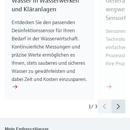
Wasser in Wasserwerken
Generati
und Kläranlagen
wegweis
Sensorte
Entdecken Sie den passenden
Desinfektionssensor für Ihren
Sensoren 
Bedarf in der Wasserwirtschaft.
Technologi
Kontinuierliche Messungen und
einfacher, 
präzise Werte ermöglichen es
Prozesssic
Ihnen, stets sauberes und sicheres
Ihre Prozes
Wasser zu gewährleisten und
dabei Zeit und Kosten einzusparen.
1
/
3
Mein Endress+Hauser