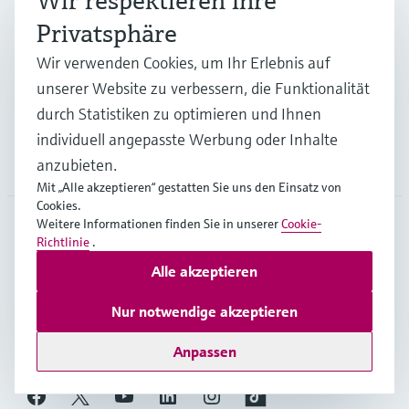
Wir respektieren Ihre
Privatsphäre
Branchen
Wir verwenden Cookies, um Ihr Erlebnis auf
unserer Website zu verbessern, die Funktionalität
Support
durch Statistiken zu optimieren und Ihnen
individuell angepasste Werbung oder Inhalte
Unternehmen
anzubieten.
Mit „Alle akzeptieren“ gestatten Sie uns den Einsatz von
Cookies.
Weitere Informationen finden Sie in unserer
Cookie-
Richtlinie
.
GLB
•
Deutsch
Alle akzeptieren
Nur notwendige akzeptieren
Copyright © Endress+Hauser Group Services AG
Impressum
Nutzungsbedingungen
Datenschutz
Anpassen
Rechtliches – AGB