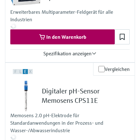
Anschluss-Schutzart
Feldgehäuse:
Erweiterbares Multiparameter-Feldgerät für alle
IP66/67 (IEC 60529)
Industrien
NEMA 4X (UL 50E)
Hutschienengerät: IP20
In den Warenkorb
Spezifikation anzeigen
Eingang
Vergleichen
F
L
E
X
1 ... 2x Memosens digitaler Eingang
Ausgang / Kommunikation
2 ... 4x 0/4 ... 20 mA Stromausgang
Digitaler pH-Sensor
Alarmrelay, 2x Relay
Anschluss-Schutzart
Memosens CPS11E
IP66 / IP67
Memosens 2.0 pH-Elektrode für
Standardanwendungen in der Prozess- und
Wasser-/Abwasserindustrie