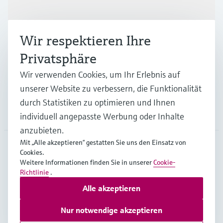
Produkte & Dienstleistungen
Wir respektieren Ihre
Branchen
Privatsphäre
Wir verwenden Cookies, um Ihr Erlebnis auf
Support
unserer Website zu verbessern, die Funktionalität
durch Statistiken zu optimieren und Ihnen
Unternehmen
individuell angepasste Werbung oder Inhalte
anzubieten.
Mit „Alle akzeptieren“ gestatten Sie uns den Einsatz von
Cookies.
GLB
•
Deutsch
Weitere Informationen finden Sie in unserer
Cookie-
Richtlinie
.
Alle akzeptieren
Copyright © Endress+Hauser Group Services AG
Impressum
Nutzungsbedingungen
Datenschutz
Nur notwendige akzeptieren
Rechtliches – AGB