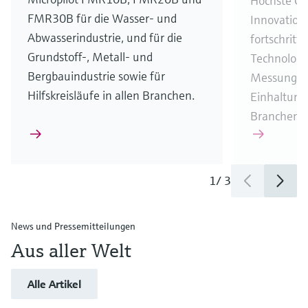
Höchste Ge
FMR30B für die Wasser- und
Innovation
Abwasserindustrie, und für die
fortschrittl
Grundstoff-, Metall- und
Technologie
Bergbauindustrie sowie für
Messungen
Hilfskreisläufe in allen Branchen.
Einhaltung
Branchenvo
1
/
3
News und Pressemitteilungen
Aus aller Welt
Alle Artikel