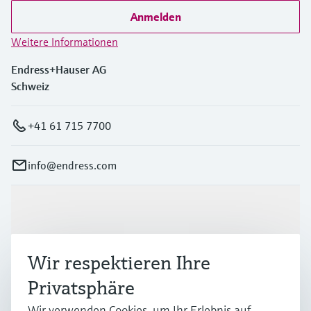
Anmelden
Weitere Informationen
Endress+Hauser AG
Schweiz
+41 61 715 7700
info@endress.com
Produkte & Dienstleistungen
Wir respektieren Ihre
Branchen
Privatsphäre
Wir verwenden Cookies, um Ihr Erlebnis auf