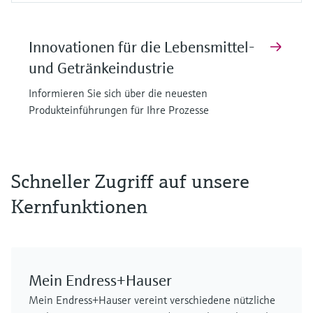
Innovationen für die Lebensmittel-
und Getränkeindustrie
Informieren Sie sich über die neuesten
Produkteinführungen für Ihre Prozesse
F
F
F
F
F
F
L
L
L
L
L
L
E
E
E
E
E
E
X
X
X
X
X
X
Schneller Zugriff auf unsere
Kernfunktionen
Mein Endress+Hauser
MCS100FT
FLOWSIC610
Cerabar PMP63B – digitaler
iTHERM SurfaceLine TM611
FLOWSIC610
GM901
Mein Endress+Hauser vereint verschiedene nützliche