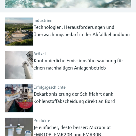
Füllstandsmessung
Analysatoren für Härte, Eisen,
Device Viewer
Aluminium & Chromat
Produktspezifische Informationen und
Füllstandsmessung Druck
Industrien
Dokumente finden
Technologien, Herausforderungen und
Prozessphotometer
Überwachungsbedarf in der Abfallbehandlung
Alle ansehen
Ersatzteilsuche
Mikrowellentransmission
Ersatzteile anhand von Produktwurzel,
Bestellcode oder Seriennummer finden
Artikel
Memosens-Technologie
Kontinuierliche Emissionsüberwachung für
einen nachhaltigen Anlagenbetrieb
Alle ansehen
Erfolgsgeschichte
Dekarbonisierung der Schifffahrt dank
Kohlenstoffabscheidung direkt an Bord
Produkte
Je einfacher, desto besser: Micropilot
FMR10B, FMR20B und FMR30B