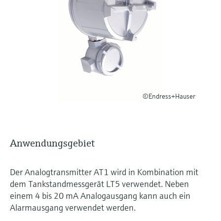
Füllstandsmessung
Analysatoren für Härte, Eisen,
Device Viewer
Aluminium & Chromat
Produktspezifische Informationen und
Füllstandsmessung Druck
Dokumente finden
Prozessphotometer
Alle ansehen
Ersatzteilsuche
Mikrowellentransmission
Ersatzteile anhand von Produktwurzel,
Bestellcode oder Seriennummer finden
©Endress+Hauser
Memosens-Technologie
Alle ansehen
Anwendungsgebiet
Der Analogtransmitter AT1 wird in Kombination mit
dem Tankstandmessgerät LT5 verwendet. Neben
einem 4 bis 20 mA Analogausgang kann auch ein
Alarmausgang verwendet werden.