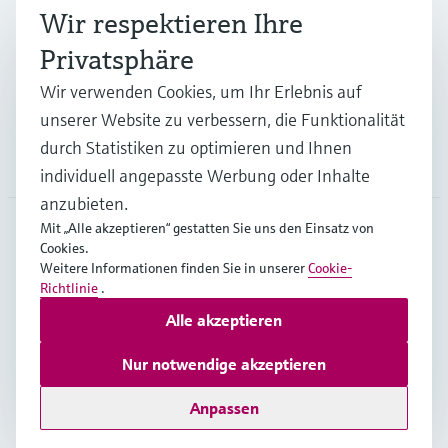
Branchen
Wir respektieren Ihre
Privatsphäre
Support
Wir verwenden Cookies, um Ihr Erlebnis auf
unserer Website zu verbessern, die Funktionalität
durch Statistiken zu optimieren und Ihnen
Unternehmen
individuell angepasste Werbung oder Inhalte
anzubieten.
Mit „Alle akzeptieren“ gestatten Sie uns den Einsatz von
Cookies.
GLB
•
Deutsch
Weitere Informationen finden Sie in unserer
Cookie-
Richtlinie
.
Alle akzeptieren
Copyright © Endress+Hauser Group Services AG
Impressum
Nutzungsbedingungen
Datenschutz
Nur notwendige akzeptieren
Rechtliches – AGB
Anpassen