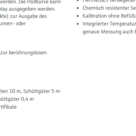
werden. Die Hüllkurve kann
Chemisch resistenter S
splay ausgegeben werden.
Kalibration ohne Befül
nkte) zur Ausgabe des
lumen- oder
Integrierter Temperatur
genaue Messung auch 
 zur berührungslosen
iten 10 m, Schüttgüter 5 m
hüttgüter 0,4 m
tifikate