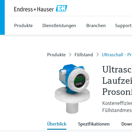
Produkte
Dienstleistungen
Branchen
Support
Produkte
Füllstand
Ultraschall - 
Ultras
Laufze
Proson
Kosteneffizie
Füllstandmess
Überblick
Spezifikationen
Down