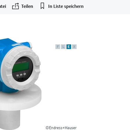
tei
Teilen
In Liste speichern
F
L
E
X
©Endress+Hauser