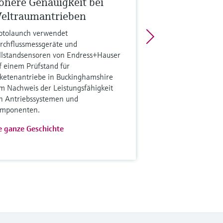
öhere Genauigkeit bei
eltraumantrieben
otolaunch verwendet
rchflussmessgeräte und
llstandsensoren von Endress+Hauser
f einem Prüfstand für
ketenantriebe in Buckinghamshire
m Nachweis der Leistungsfähigkeit
n Antriebssystemen und
mponenten.
e ganze Geschichte