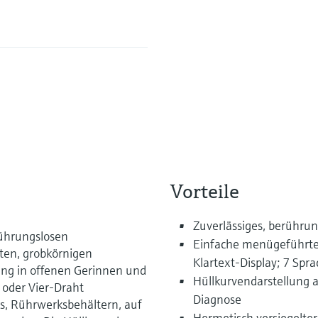
Vorteile
Zuverlässiges, berühru
rührungslosen
Einfache menügeführte 
sten, grobkörnigen
Klartext-Display; 7 Spr
ng in offenen Gerinnen und
Hüllkurvendarstellung 
oder Vier-Draht
Diagnose
s, Rührwerksbehältern, auf
Hermetisch versiegelter