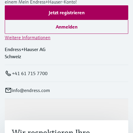
einem Mein Endress+Hauser-Konto!
Jetzt registrieren
Anmelden
Weitere Informationen
Endress+Hauser AG
Schweiz
+41 61 715 7700
info@endress.com
Produkte & Dienstleistungen
Wir respektieren Ihre
Branchen