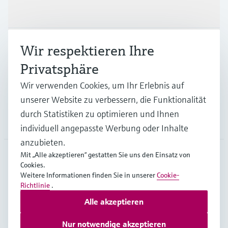
Produkte & Dienstleistungen
Branchen
Wir respektieren Ihre
Privatsphäre
Support
Wir verwenden Cookies, um Ihr Erlebnis auf
unserer Website zu verbessern, die Funktionalität
durch Statistiken zu optimieren und Ihnen
Unternehmen
individuell angepasste Werbung oder Inhalte
anzubieten.
Mit „Alle akzeptieren“ gestatten Sie uns den Einsatz von
Cookies.
GLB
•
Deutsch
Weitere Informationen finden Sie in unserer
Cookie-
Richtlinie
.
Alle akzeptieren
Copyright © Endress+Hauser Group Services AG
Impressum
Nutzungsbedingungen
Datenschutz
Nur notwendige akzeptieren