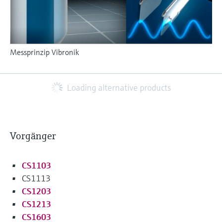
Messprinzip Vibronik
Loading alternative products
Vorgänger
CS1103
CS1113
CS1203
CS1213
CS1603