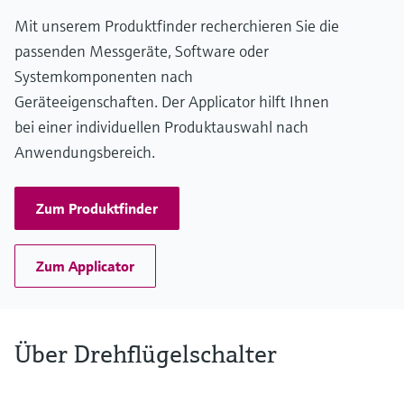
Füllstandsmessung
Analysatoren für Härte, Eisen,
Mit unserem Produktfinder recherchieren Sie die
Device Viewer
Aluminium & Chromat
passenden Messgeräte, Software oder
Produktspezifische Informationen und
Füllstandsmessung Druck
Dokumente finden
Systemkomponenten nach
Prozessphotometer
Geräteeigenschaften. Der Applicator hilft Ihnen
Alle ansehen
Ersatzteilsuche
bei einer individuellen Produktauswahl nach
Mikrowellentransmission
Ersatzteile anhand von Produktwurzel,
Anwendungsbereich.
Bestellcode oder Seriennummer finden
Memosens-Technologie
Zum Produktfinder
Alle ansehen
Zum Applicator
Über Drehflügelschalter