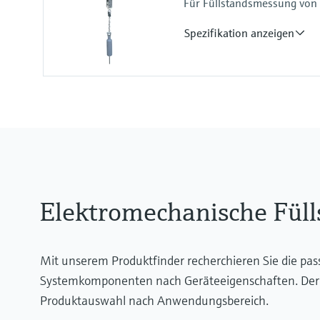
Für Füllstandsmessung von 
0.8 ... 1.1 bar abs.
Spezifikation anzeigen
Genauigkeit
+/- 5 cm
Prozesstemperatur
-20°C ... +230°C
Prozessdruck / max. Überlastd
0.8 ... 3 bar abs.
Elektromechanische Fül
Mit unserem Produktfinder recherchieren Sie die pa
Systemkomponenten nach Geräteeigenschaften. Der App
Produktauswahl nach Anwendungsbereich.