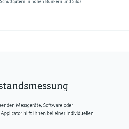
Schüttgütern in hohen Bunkern und Silos
Max. Messdistanz
90 m
Prozessseitige Haupt
Aluminium, Stahl, Edel
ruck
lstandsmessung
ssenden Messgeräte, Software oder
licator hilft Ihnen bei einer individuellen