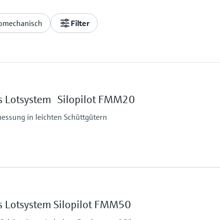
romechanisch
Filter
s Lotsystem Silopilot FMM20
essung in leichten Schüttgütern
Max. Messdistanz
42 m
Prozessseitige Haupt
s Lotsystem Silopilot FMM50
Aluminium, Stahl, Edel
ruck