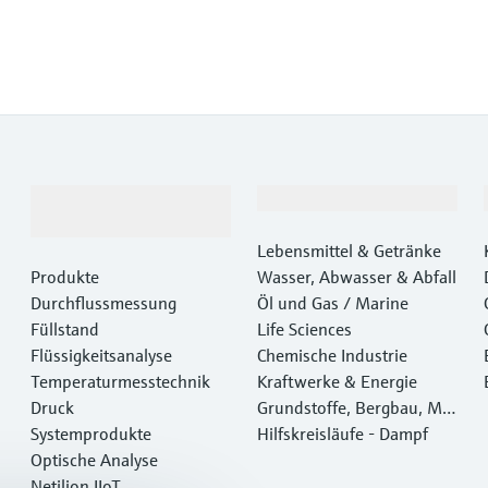
Produkte &
Branchen
Dienstleistungen
Lebensmittel & Getränke
Produkte
Wasser, Abwasser & Abfall
Durchflussmessung
Öl und Gas / Marine
Füllstand
Life Sciences
Flüssigkeitsanalyse
Chemische Industrie
Temperaturmesstechnik
Kraftwerke & Energie
Druck
Grundstoffe, Bergbau, Met
Systemprodukte
alle
Hilfskreisläufe - Dampf
Optische Analyse
Netilion IIoT