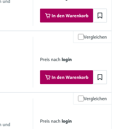
en und
htung
mbran
In den Warenkorb
Vergleichen
materialien
Preis nach
login
htung
mbran
In den Warenkorb
Vergleichen
materialien
Preis nach
login
en und