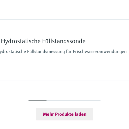
ruck
Gold-Rhodium
Messzelle
100 mbar...10 bar (1,5 
Max. Messdistanz
200 m H2O
Prozessseitige Haupt
Hydrostatische Füllstandssonde
Durchmesser 22 mm un
Durchmesser 29 mm: Di
hydrostatische Füllstandsmessung für Frischwasseranwendungen
Tragkabel: PE, PUR, FE
Messzelle
100mbar...20bar
Max. Messdistanz
20 m H2O
Prozessseitige Haupt
316L
Werkstoff Prozessme
Mehr Produkte laden
Metall
Messzelle
ruck
200 mbar...2 bar