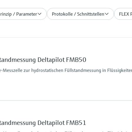
rinzip / Parameter
Protokolle / Schnittstellen
FLEX 
lstandmessung Deltapilot FMB50
e-Messzelle zur hydrostatischen Füllstandmessung in Flüssigkeit
Max. Messdistanz
100m H2O
Prozessseitige Haupt
lstandmessung Deltapilot FMB51
Alloy C
316L