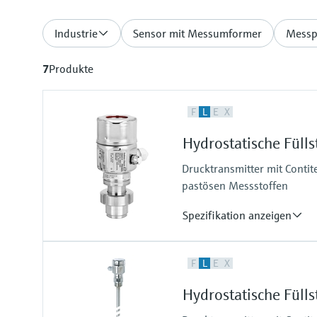
Industrie
Sensor mit Messumformer
Messp
7
Produkte
F
L
E
X
Hydrostatische Fül
Drucktransmitter mit Contit
pastösen Messstoffen
Spezifikation anzeigen
Genauigkeit
F
L
E
X
Standard 0,2 %
Optional 0,1 %
Hydrostatische Fül
Prozesstemperatur
-10°C...100°C