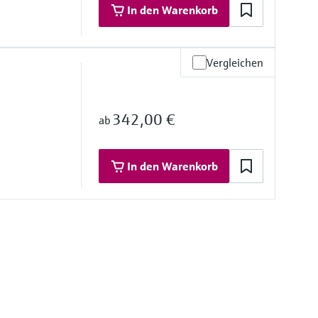
In den Warenkorb
psi...150 psi)
Vergleichen
materialien
d 42 mm: Dichtung, 316L, Keramik
342,00 €
ab
chtung, PPS, Polyolefin, Keramik
P
In den Warenkorb
materialien
mbran