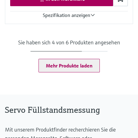
Spezifikation anzeigen
Genauigkeit
+/- 5 cm
Prozesstemperatur
Sie haben sich 4 von 6 Produkten angesehen
-20°C ... +230°C
Prozessdruck / max. Überlastdruck
0.8 ... 3 bar abs.
Max. Messdistanz
Mehr Produkte laden
90 m
Prozessseitige Hauptmaterialien
Aluminium, Stahl, Edelstahl
Servo Füllstandsmessung
Mit unserem Produktfinder recherchieren Sie die