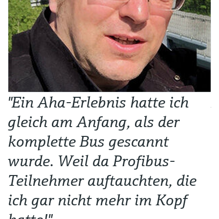
"Ein Aha-Erlebnis hatte ich
N
gleich am Anfang, als der
e
komplette Bus gescannt
i
wurde. Weil da Profibus-
b
Teilnehmer auftauchten, die
Al
Ma
ich gar nicht mehr im Kopf