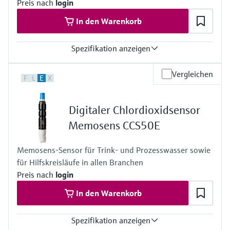
Preis nach
login
In den Warenkorb
Spezifikation anzeigen
Max. Messabweichung
Vergleichen
F
L
E
X
Volumenfluss:
±3% v.M. für DN 15
±2% v.M. DN 25…200
Digitaler Chlordioxidsensor
±2% v.M.. ab DN 200
Messbereich
Memosens CCS50E
0…15 m/s (0…50 ft/s)
Messstofftemperaturbereich
Memosens-Sensor für Trink- und Prozesswasser sowie
DN 15…65 (½…2½"): -40…+150°C (–40…+302 °F)
für Hilfskreisläufe in allen Branchen
DN 50…4000 (2…160"): –40…+170°C (–40…+338 °F)
DN 50...600 (2...24"): 150...550°C (+150...1022°F)
Preis nach
login
Max. Prozessdruck
In den Warenkorb
N/A
Spezifikation anzeigen