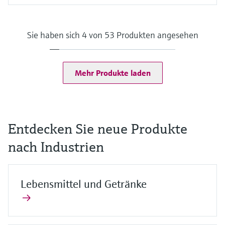
Messbereich
Spur: 0 bis 5 mg/l ClO2
Standard: 0 bis 20 mg/l ClO2
Sie haben sich 4 von 53 Produkten angesehen
Hoch: 0 bis 200 mg/l ClO2
Prozesstemperatur
0 … 55 °C, nicht-gefrierend
(32 ... 130 °F)
Mehr Produkte laden
Prozessdruck
Max. 2 bar abs
(Max. 29 psi abs)
Entdecken Sie neue Produkte
nach Industrien
Lebensmittel und Getränke