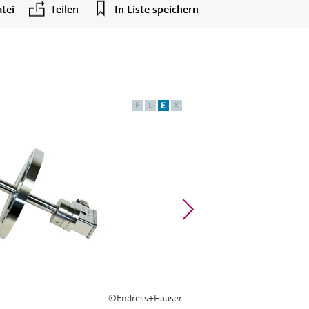
tei
Teilen
In Liste speichern
F
L
E
X
©Endress+Hauser