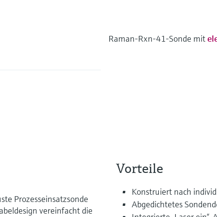
Raman-Rxn-41-Sonde mit
el
Vorteile
Konstruiert nach indiv
ste Prozesseinsatzsonde
Abgedichtetes Sondend
eldesign vereinfacht die
Integrierte „Laser ein“-