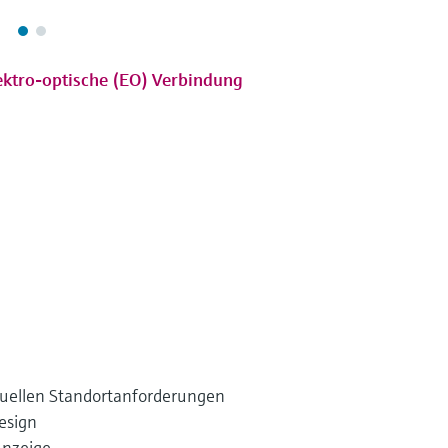
ektro-optische (EO) Verbindung
iduellen Standortanforderungen
esign
Anzeige