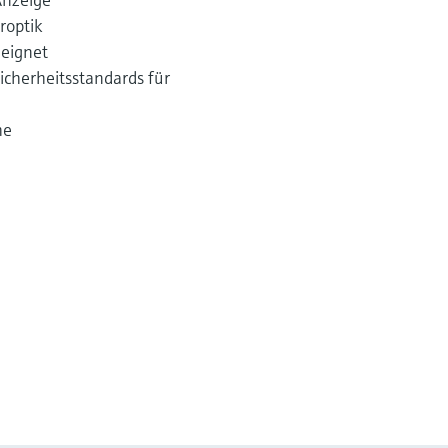
roptik
eignet
Sicherheitsstandards für
he