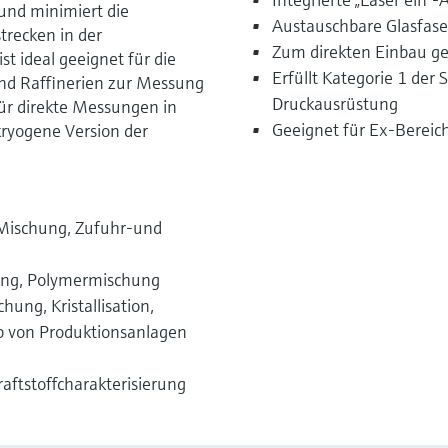
 und minimiert die
Austauschbare Glasfase
strecken in der
Zum direkten Einbau ge
 ideal geeignet für die
Erfüllt Kategorie 1 der 
d Raffinerien zur Messung
Druckausrüstung
Für direkte Messungen in
Geeignet für Ex-Bereic
kryogene Version der
Mischung, Zufuhr-und
ung, Polymermischung
ung, Kristallisation,
 von Produktionsanlagen
raftstoffcharakterisierung