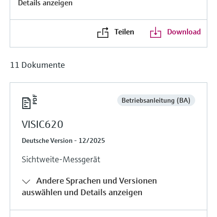
Details anzeigen
Füllstandsmessung
Analysatoren für Härte, Eisen,
Device Viewer
Aluminium & Chromat
Produktspezifische Informationen und
Füllstandsmessung Druck
Teilen
Download
Dokumente finden
Prozessphotometer
Alle ansehen
Ersatzteilsuche
11 Dokumente
Mikrowellentransmission
Ersatzteile anhand von Produktwurzel,
Bestellcode oder Seriennummer finden
Memosens-Technologie
Betriebsanleitung (BA)
Alle ansehen
VISIC620
Deutsche Version - 12/2025
Sichtweite-Messgerät
Andere Sprachen und Versionen
auswählen und Details anzeigen