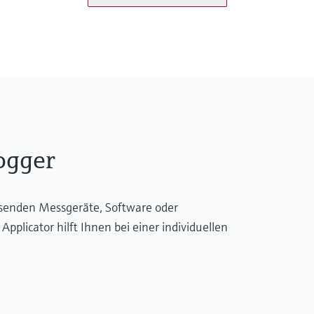
USB Stick
Speichermedium
Interner Speicher
SD Karte
USB Stick
ogger
ssenden Messgeräte, Software oder
licator hilft Ihnen bei einer individuellen