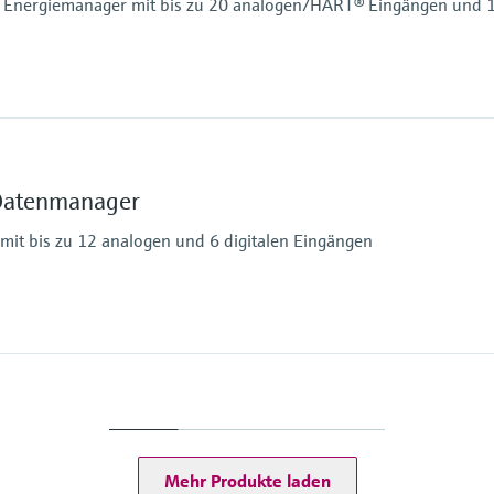
nd Energiemanager mit bis zu 20 analogen/HART® Eingängen und 1
Speichermedium
Interner Speicher
SD Karte
Datenmanager
USB Stick
Berechnungen
it bis zu 12 analogen und 6 digitalen Eingängen
Masse/Wärmemenge
Wärmemengendiffere
Hilfsenergie
Frequenz, Impuls)
100…230 V AC +/-10
24V (-10%, +15%) AC
Speicher/Aufzeichnu
Interner Speicher
Mehr Produkte laden
SD Karte