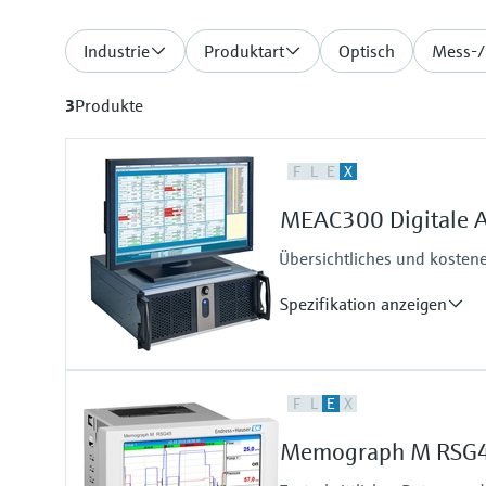
Industrie
Produktart
Optisch
Mess-/
3
Produkte
F
L
E
X
MEAC300 Digitale A
Übersichtliches und koste
Spezifikation anzeigen
Berechnungen
F
L
E
X
5s-Wert, Rasterwert, Tagesmitte
Gleitender Monatsmittelwert, Ras
Memograph M RSG
Tageszähler, Monatszähler, Jahr