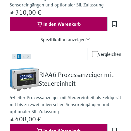
Farbumschlag im Fehlerfall
Sensoreingängen und optionaler SIL Zulassung
Spannungsversorgung
310,00 €
ab
Weitbereichsnetzteil 24 bis 230 V AC/DC (-20 % / +10 %) 50/60
Hz
In den Warenkorb
Spezifikation anzeigen
Eingang
Vergleichen
F
L
E
X
2 x Universal (U, I, R, RTD, TC)
Ausgang
2 x Analog (I, U)
RIA46 Prozessanzeiger mit
1 x Messumformerspeisung
Anzeige
Steuereinheit
Mehrfarbige Hintergrundbeleuchtung LCD
Weiß/schwarz/gelb
4-Leiter Prozessanzeiger mit Steuereinheit als Feldgerät
Bargraph
mit bis zu zwei universellen Sensoreingängen und
Einheit
TAG
optionaler SIL Zulassung
Gefahrwarnung im Klartext
408,00 €
ab
Spannungsversorgung
24 ... 230 V AC/DC (Weitbereichnetzteil)
In den Warenkorb