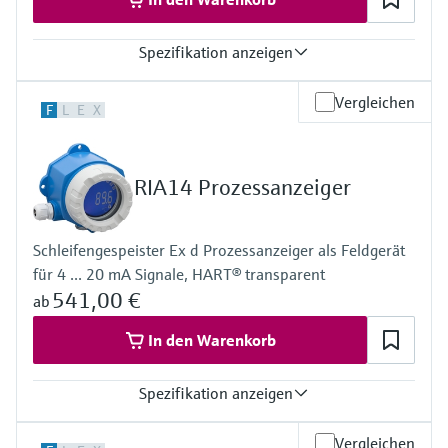
Spezifikation anzeigen
Eingang
Vergleichen
F
L
E
X
2 x Universal (U, I, R, RTD, TC)
Ausgang
2 x Analog (I, U) 1 x Messumformerspeisung
Anzeige
RIA14 Prozessanzeiger
Mehrfarbige Hintergrundbeleuchtung LCD
Weiß/schwarz/gelb
Bargraph
Schleifengespeister Ex d Prozessanzeiger als Feldgerät
Einheit
für 4 ... 20 mA Signale, HART® transparent
TAG
Gefahrwarnung im Klartext
541,00 €
ab
Spannungsversorgung
20...250V AC/DC
In den Warenkorb
Spezifikation anzeigen
Eingang
Vergleichen