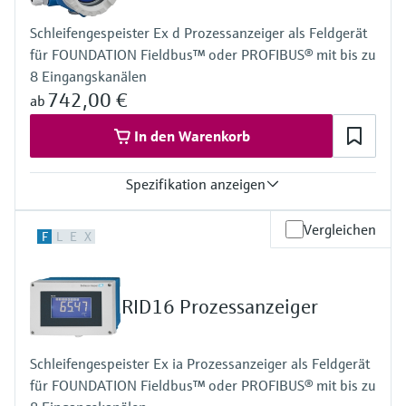
5-stellig
Bargraph
Schleifengespeister Ex d Prozessanzeiger als Feldgerät
Klartext-Feld
für FOUNDATION Fieldbus™ oder PROFIBUS® mit bis zu
Spannungsversorgung
Schleifengespeist
8 Eingangskanälen
742,00 €
ab
In den Warenkorb
Spezifikation anzeigen
Eingang
Vergleichen
F
L
E
X
Foundation Fieldbus Protokoll
PROFIBUS PA Protokoll
Ausgang
Nicht definiert
RID16 Prozessanzeiger
Anzeige
Kontrastreiche, hinterleuchtete LC Anzeige mit Bargraph
TAG/Einheit
Schleifengespeister Ex ia Prozessanzeiger als Feldgerät
Spannungsversorgung
für FOUNDATION Fieldbus™ oder PROFIBUS® mit bis zu
Nicht definiert