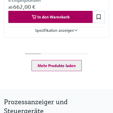
8 Eingangskanälen
662,00 €
ab
In den Warenkorb
Spezifikation anzeigen
Eingang
Foundation Fieldbus Protokoll
PROFIBUS PA Protokoll
Ausgang
Nicht definiert
Mehr Produkte laden
Anzeige
Kontrastreiche, hinterleuchtete LC Anzeige mit Bargraph
TAG/Einheit
Spannungsversorgung
Nicht definiert
Prozessanzeiger und
Steuergeräte