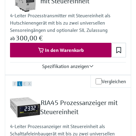
mit Steuereinheit
5-stellig
7-Segment-Bargraph
4-Leiter Prozesstransmitter mit Steuereinheit als
Klartextfeld für Einheit/TAG
Hutschienengerät mit bis zu zwei universellen
aktivierbare Hintergrundbeleuchtung
Spannungsversorgung
Sensoreingängen und optionaler SIL Zulassung
Schleifengespeist
300,00 €
ab
In den Warenkorb
Spezifikation anzeigen
Eingang
Vergleichen
F
L
E
X
2 x Universal (Strom, Spannung, R, RTD, TC)
Ausgang
2 x Analog (Strom, Spannung)
RIA45 Prozessanzeiger mit
Anzeige
LCD
Steuereinheit
7 Segment
Mehrfarbig
4-Leiter Prozessanzeiger mit Steuereinheit als
Bargraph
Schalttafeleinbaugerät mit bis zu zwei universellen
TAG Einheit