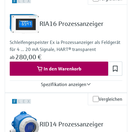
F
L
E
X
1 x Analog 4...20 mA
Ausgang
1 x Open-Kollektor
Anzeige
RIA16 Prozessanzeiger
LCD 20 mm (0,79")
5-stellig
Bargraph
Schleifengespeister Ex ia Prozessanzeiger als Feldgerät
Klartext-Feld
für 4 ... 20 mA Signale, HART® transparent
Spannungsversorgung
Schleifengespeist
280,00 €
ab
In den Warenkorb
Spezifikation anzeigen
Eingang
Vergleichen
F
L
E
X
1 x Analog 4...20 mA
Ausgang
1 x Open-Kollektor
Anzeige
RID14 Prozessanzeiger
LCD 26 mm (1,02")