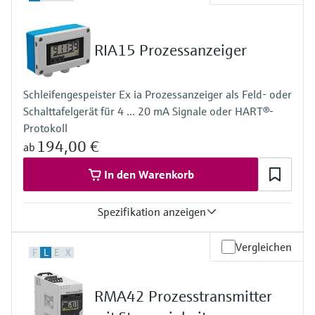
Füllstandsmessung
Analysatoren für Härte, Eisen,
Device Viewer
Aluminium & Chromat
Produktspezifische Informationen und
Füllstandsmessung Druck
RIA15 Prozessanzeiger
Dokumente finden
Prozessphotometer
Alle ansehen
Ersatzteilsuche
Schleifengespeister Ex ia Prozessanzeiger als Feld- oder
Mikrowellentransmission
Ersatzteile anhand von Produktwurzel,
Schalttafelgerät für 4 ... 20 mA Signale oder HART®-
Bestellcode oder Seriennummer finden
Protokoll
Memosens-Technologie
194,00 €
ab
In den Warenkorb
Alle ansehen
Spezifikation anzeigen
Eingang
Vergleichen
F
L
E
X
1 x analog 4...20 mA/HART®
Ausgang
Nicht definiert
RMA42 Prozesstransmitter
Anzeige
LCD 17 mm (0,67")