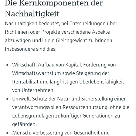
Die Kernkomponenten der
Nachhaltigkeit
Nachhaltigkeit bedeutet, bei Entscheidungen über
Verbessern Sie die Nachhaltigkeit Ihres Batterie-
Optimieren Sie die Sicherheit und Effizienz in der
Continuous mercury emissions monitoring: Compliance,
Richtlinien oder Projekte verschiedene Aspekte
Recyclingverfahrens
Produktion von blauem Wasserstoff
plant safety and cost optimization
abzuwägen und in ein Gleichgewicht zu bringen.
Betreiben Sie Ihr Batterierecycling nachhaltiger, indem Sie zweckmäßige
Erkunden Sie unser innovatives Portfolio an Messgeräten für eine effizient
Learn how continuous mercury monitoring supports emissions compliance
Insbesondere sind dies:
Messgeräte einsetzen, um die Sicherheit Ihrer Mitarbeitenden und Ihrer
und sichere Produktion von blauem Wasserstoff.
and helps operators detect process issues before they impact plant
Anlage zu gewährleisten und maximieren Sie gleichzeitig die Auslastung.
performance or mercury removal efficiency.
Wirtschaft: Aufbau von Kapital, Förderung von
Mehr entdecken
Wirtschaftswachstum sowie Steigerung der
Rentabilität und langfristigen Überlebensfähigkeit
von Unternehmen.
Umwelt: Schutz der Natur und Sicherstellung einer
verantwortungsvollen Ressourcennutzung, ohne die
Instrumentierung für sichere Speicherung von Wasserstof
Lebensgrundlagen zukünftiger Generationen zu
Biogas- und Biomethanproduktion aus Schlamm und
Entdecken Sie unser innovatives Portfolio an Messgeräten für die sichere
gefährden.
Nutzen Sie die Messtechnik, um Ihre Gewinnspanne zu
Speicherung von Wasserstoff.
Abfällen
Mensch: Verbesserung von Gesundheit und
maximieren
Von Abfällen zu nutzbaren Energieströmen: Erfahren Sie, wie die Biogas- 