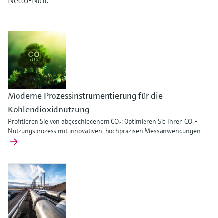
Netto-Null.
Füllstandsmessung
Analysatoren für Härte, Eisen,
Device Viewer
Aluminium & Chromat
Produktspezifische Informationen und
Füllstandsmessung Druck
Dokumente finden
Prozessphotometer
Alle ansehen
Ersatzteilsuche
Mikrowellentransmission
Ersatzteile anhand von Produktwurzel,
Bestellcode oder Seriennummer finden
Moderne Prozessinstrumentierung für die
Memosens-Technologie
Kohlendioxidnutzung
Profitieren Sie von abgeschiedenem CO₂: Optimieren Sie Ihren CO₂-
Alle ansehen
Nutzungsprozess mit innovativen, hochpräzisen Messanwendungen