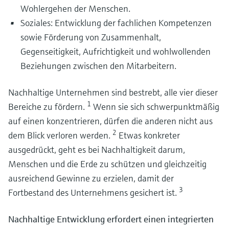
Wohlergehen der Menschen.
Prozesseffizienz ist der Schlüssel zu einer nachhaltigen und sicheren
Biomethanproduktion Vergärung, Aufbereitung und einen stabilen Betrieb
Aufbereitung von Batteriematerialien und eine wichtige Voraussetzung, u
miteinander kombiniert, um das Ressourcenmanagement in der
Soziales: Entwicklung der fachlichen Kompetenzen
bei der Herstellung von Batterien der steigenden Nachfrage gerecht zu
Kreislaufwirtschaft zu unterstützen.
sowie Förderung von Zusammenhalt,
werden.
Gegenseitigkeit, Aufrichtigkeit und wohlwollenden
Beziehungen zwischen den Mitarbeitern.
Instrumentierung für die sichere und effiziente
Nachhaltige Unternehmen sind bestrebt, alle vier dieser
Verdichtung und den Transport von Wasserstoff
1
Bereiche zu fördern.
Wenn sie sich schwerpunktmäßig
Entdecken Sie unser Portfolio an Messgeräten, die die Effizienz der
auf einen konzentrieren, dürfen die anderen nicht aus
Wasserstoffverdichtung und des Wasserstofftransports sicherstellen
Biochemikalien & Kreislaufwirtschaft: Optimierung der
2
dem Blick verloren werden.
Etwas konkreter
Maximieren Sie die Effizienz Ihrer Batterieherstellung
Bio-Wertschöpfungskette
ausgedrückt, geht es bei Nachhaltigkeit darum,
Entdecken Sie, wie Sie mit effektiven Messungen an den entscheidenden
Erfahren Sie mehr über die wichtigsten Einflussfaktoren, regulatorischen
Menschen und die Erde zu schützen und gleichzeitig
Stellen wertvolle Batteriemineralien effizient gewinnen und konzentrieren
Anforderungen und prozesstechnischen Herausforderungen, die die Bio-
können
ausreichend Gewinne zu erzielen, damit der
Wertschöpfungskette in der Produktion von Biochemikalien prägen
3
Fortbestand des Unternehmens gesichert ist.
Nachhaltige Entwicklung erfordert einen integrierten
Erhöhung der Sicherheit und Effizienz in