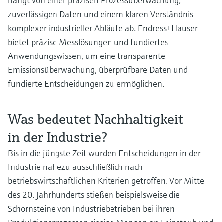
hängt von einer präzisen Prozessüberwachung,
Wasserstoffbeimischung.
zuverlässigen Daten und einem klaren Verständnis
komplexer industrieller Abläufe ab. Endress+Hauser
Prozesse und Technologien in der Abfallwirtschaft führe
bietet präzise Messlösungen und fundiertes
zu Verbesserungen in der Kreislaufwirtschaft
Anwendungswissen, um eine transparente
Eine effiziente Abfallwirtschaft ist für Nachhaltigkeit, Gesetzeskonformität
Emissionsüberwachung, überprüfbare Daten und
und Geschäftserfolg von entscheidender Bedeutung.
Industriebatterien übernehmen Vorreiterrolle als
fundierte Entscheidungen zu ermöglichen.
Energiespeicher
Verbessern Sie die Effizienz und Sicherheit der Produkti
Wie elektrochemische Batterien den Weg zur CO₂-Neutralität ebnen.
von grünem Wasserstoff
Was bedeutet Nachhaltigkeit
Verbessern Sie Ihre Elektrolyse. Entdecken Sie unser breit gefächertes
in der Industrie?
Angebot und profitieren Sie von unserer langjährigen Erfahrung, wenn es
die sichere Produktion und Qualität von Wasserstoff aus der Elektrolyse geh
Bis in die jüngste Zeit wurden Entscheidungen in der
Industrie nahezu ausschließlich nach
Sicherstellung der Wasserqualität durch Membranfiltrat
betriebswirtschaftlichen Kriterien getroffen. Vor Mitte
Die Prozessinstrumentierung in der Membranfiltration spielt eine
des 20. Jahrhunderts stießen beispielsweise die
entscheidende Rolle bei der Sicherstellung der Wasserqualität. Die
betriebliche Herausforderung besteht darin, Verschmutzung, Blockierunge
Schornsteine von Industriebetrieben bei ihren
und Schäden an den Membranen zu vermeiden.