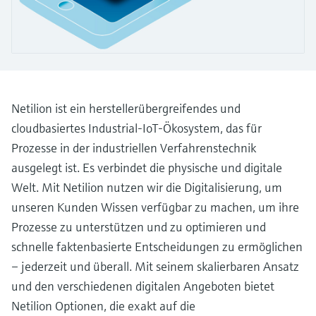
Füllstandsmessung
Analysatoren für Härte, Eisen,
Device Viewer
Aluminium & Chromat
Produktspezifische Informationen und
Füllstandsmessung Druck
Dokumente finden
Prozessphotometer
Alle ansehen
Ersatzteilsuche
Mikrowellentransmission
Netilion ist ein herstellerübergreifendes und
Ersatzteile anhand von Produktwurzel,
Bestellcode oder Seriennummer finden
cloudbasiertes Industrial-IoT-Ökosystem, das für
Memosens-Technologie
Prozesse in der industriellen Verfahrenstechnik
ausgelegt ist. Es verbindet die physische und digitale
Alle ansehen
Welt. Mit Netilion nutzen wir die Digitalisierung, um
unseren Kunden Wissen verfügbar zu machen, um ihre
Prozesse zu unterstützen und zu optimieren und
schnelle faktenbasierte Entscheidungen zu ermöglichen
– jederzeit und überall. Mit seinem skalierbaren Ansatz
und den verschiedenen digitalen Angeboten bietet
Netilion Optionen, die exakt auf die