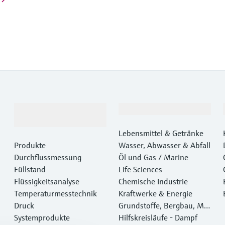
Produkte &
Branchen
Dienstleistungen
Lebensmittel & Getränke
Produkte
Wasser, Abwasser & Abfall
Durchflussmessung
Öl und Gas / Marine
Füllstand
Life Sciences
Flüssigkeitsanalyse
Chemische Industrie
Temperaturmesstechnik
Kraftwerke & Energie
Druck
Grundstoffe, Bergbau, Met
Systemprodukte
alle
Hilfskreisläufe - Dampf