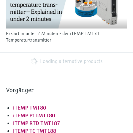
Erklärt in unter 2 Minuten - der iTEMP TMT31
Temperaturtransmitter
Loading alternative products
Vorgänger
iTEMP TMT80
iTEMP Pt TMT180
iTEMP RTD TMT187
iTEMP TC TMT188