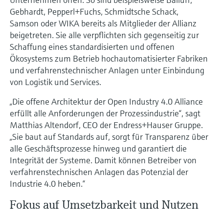
Füllstandsmessung
Analysatoren für Härte, Eisen,
Gebhardt, Pepperl+Fuchs, Schmidtsche Schack,
Device Viewer
Aluminium & Chromat
Samson oder WIKA bereits als Mitglieder der Allianz
Produktspezifische Informationen und
Füllstandsmessung Druck
beigetreten. Sie alle verpflichten sich gegenseitig zur
Dokumente finden
Schaffung eines standardisierten und offenen
Prozessphotometer
Alle ansehen
Ökosystems zum Betrieb hochautomatisierter Fabriken
Ersatzteilsuche
und verfahrenstechnischer Anlagen unter Einbindung
Mikrowellentransmission
Ersatzteile anhand von Produktwurzel,
von Logistik und Services.
Bestellcode oder Seriennummer finden
Memosens-Technologie
„Die offene Architektur der Open Industry 4.0 Alliance
erfüllt alle Anforderungen der Prozessindustrie“, sagt
Alle ansehen
Matthias Altendorf, CEO der Endress+Hauser Gruppe.
„Sie baut auf Standards auf, sorgt für Transparenz über
alle Geschäftsprozesse hinweg und garantiert die
Integrität der Systeme. Damit können Betreiber von
verfahrenstechnischen Anlagen das Potenzial der
Industrie 4.0 heben.“
Fokus auf Umsetzbarkeit und Nutzen