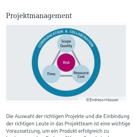
Füllstandsmessung
Analysatoren für Härte, Eisen,
Device Viewer
Aluminium & Chromat
Projektmanagement
Produktspezifische Informationen und
Füllstandsmessung Druck
Dokumente finden
Prozessphotometer
Alle ansehen
Ersatzteilsuche
Mikrowellentransmission
Ersatzteile anhand von Produktwurzel,
Bestellcode oder Seriennummer finden
Memosens-Technologie
Alle ansehen
©Endress+Hauser
Die Auswahl der richtigen Projekte und die Einbindung
der richtigen Leute in das Projektteam ist eine wichtige
Voraussetzung, um ein Produkt erfolgreich zu