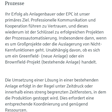
Learning Center
Prozesse
Incoterms
Networking
Sauerstoffsensoren und -
Job opportunities at
Optische Analyse
Temperaturschalter
Energiemanager &
Netilion Device Viewer
Grundstoffe, Bergbau, Metalle
Karriere
Verbundene Unternehmen
Learning Center – Geführte Kurse und
Differenzdruck-Durchflussmessung
Hydrostatische Füllstandsmessung
Prozess-Gasanalysatoren
Endress+Hauser Optical Analysis
messumformer
Endress+Hauser SICK
Ihr Erfolg als Anlagenbauer oder EPC ist unser
Wissensressourcen auf der Endress+Hauser
Applikationsmanager
Event- und Schulungsfinder
Lernplattform ermöglichen die
primäres Ziel. Professionelle Kommunikation und
Netilion IIoT
Oberflächenthermometer und
Netilion Water
Hilfskreisläufe - Dampf
Alle ansehen
Konduktive Füllstandsmessung
Luftqualitätsmessgeräte
Endress+Hauser SICK
Laborgeräte
Weiterbildung jederzeit und von jedem
Kooperation führen zu Vertrauen, und dieses
Anlegefühler
Überspannungsschutzgeräte
Standort aus.
Events & Schulungen
wiederum ist der Schlüssel zu erfolgreichen Projekten
Software
Füllstandsmessung Schwimmer
Rauchdetektoren
Automatische Probenehmer
Wählen Sie aus einer Vielfalt an Events aus,
der Prozessautomatisierung. Insbesondere dann, wenn
Kabelfühler
Alle ansehen
sei es Schulungen, Seminare, Messen,
Im Fokus für alle Branchen
es um Großprojekte oder die Auslagerung von Nicht-
Fachtagungen oder Online-Seminare.
Radiometrische Messung
Sichtweitemessgeräte
Kernfunktionen geht. Unabhängig davon, ob es sich
SAK-, CSB- und TOC-Analysatoren
Multipoint Thermometer
um ein Greenfield- (neue Anlage) oder ein
Produktwerkzeuge
Lösungen für Nachhaltigkeit in der
Brownfield-Projekt (bestehende Anlage) handelt.
Drehflügelschalter
Überhöhendetektoren
Redox-Elektroden und -
Industrie
Alle ansehen
Produktfinder
Messumformer
Servo Füllstandsmessung
Alle ansehen
Produkte anhand von Produktmerkmalen
Der Wandel in der Prozessindustrie
Die Umsetzung einer Lösung in einer bestehenden
finden
Schlammspiegelmessung
durch Digitalisierung
Anlage erfolgt in der Regel unter Zeitdruck oder
Elektromechanische
innerhalb eines streng begrenzten Zeitfensters, in dem
Applicator
Füllstandsmessung
Analysatoren für Ammonium,
Operational Excellence dank
die Produktion gestoppt wird. Dies erfordert eine
Produkte anhand von
Nitrat, Phosphat etc.
entsprechende Koordinierung und genügend
entscheidungsrelevanter
Anwendungsparametern finden, auswählen
Mikrowellenschranke
und konfigurieren
Ressourcen.
Prozesstransparenz