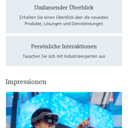
Füllstandsmessung
Analysatoren für Härte, Eisen,
Umfassender Überblick
Device Viewer
Aluminium & Chromat
Erhalten Sie einen Überblick über die neuesten
Produktspezifische Informationen und
Füllstandsmessung Druck
Dokumente finden
Produkte, Lösungen und Dienstleistungen
Prozessphotometer
Alle ansehen
Ersatzteilsuche
Mikrowellentransmission
Ersatzteile anhand von Produktwurzel,
Persönliche Interaktionen
Bestellcode oder Seriennummer finden
Tauschen Sie sich mit Industrieexperten aus
Memosens-Technologie
Alle ansehen
Impressionen