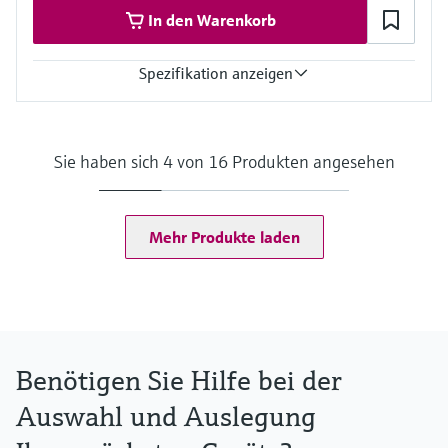
MARlogger: On-Premise: DNV-zugelassener maritimer Industrie
In den Warenkorb
PC oder Virtuelle Maschine auf Servern des Nutzers
Vertragstyp
MARpems: Software
Spezifikation anzeigen
MARdiagnostics: SaaS (Software as a Service)
MARlogger: Software
Applikationsaufgaben
Datenerfassung
Datenmanagement
Sie haben sich 4 von 16 Produkten angesehen
Prozessüberwachung & Visualisierung
Schnittstellen
OPC classic
OPC UA
Mehr Produkte laden
Modbus
Terminalvision NXS85
Benötigen Sie Hilfe bei der
Auswahl und Auslegung