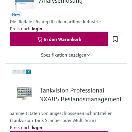
Analysenlösung
New
Die digitale Lösung für die maritime Industrie
Preis nach
login
In den Warenkorb
Spezifikation anzeigen
Aufgaben
F
L
E
X
MARpems: Redundante Emissionsüberwachung für Scrubber-
Applikationen
MARdiagnostics: Condition Monitoring Lösung für maritime
Tankvision Professional
Analysatoren
MARlogger: GHG monitoring anhand
NXA85 Bestandsmanagement
Emissionsmassenstromberechnung
Hosting
Sammelt Daten von angeschlossenen Schnittstellen
MARpems: On-Premise: DNV-zugelassener maritimer Industrie
(Tankvision Tank Scanner oder Multi Scan)
PC
MARdiagnostics: Off-premise: monitoringbox.endress.com
Preis nach
login