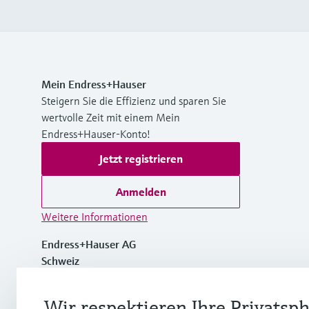
Mein Endress+Hauser
Steigern Sie die Effizienz und sparen Sie
wertvolle Zeit mit einem Mein
Endress+Hauser-Konto!
Jetzt registrieren
Anmelden
Weitere Informationen
Endress+Hauser AG
Schweiz
+41 61 715 7700
Wir respektieren Ihre Privatsp