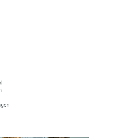
nd
n
ngen