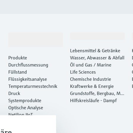
Produkte &
Branchen
Dienstleistungen
Lebensmittel & Getränke
Produkte
Wasser, Abwasser & Abfall
Durchflussmessung
Öl und Gas / Marine
Füllstand
Life Sciences
Flüssigkeitsanalyse
Chemische Industrie
Temperaturmesstechnik
Kraftwerke & Energie
Druck
Grundstoffe, Bergbau, Met
Systemprodukte
alle
Hilfskreisläufe - Dampf
Optische Analyse
Netilion IIoT
Software
Empfohlene Produkte
häre