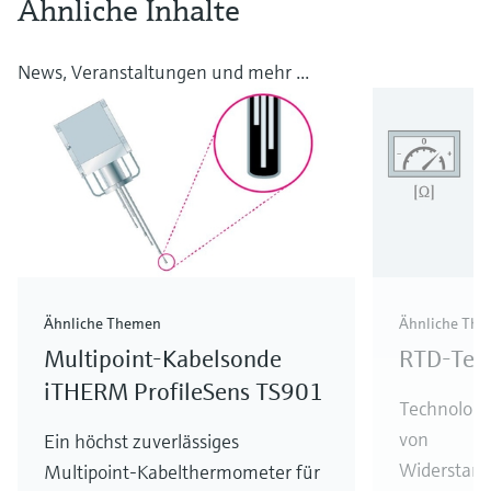
Ähnliche Inhalte
News, Veranstaltungen und mehr ...
Ähnliche Themen
Ähnliche Th
Multipoint-Kabelsonde
RTD-Tem
iTHERM ProfileSens TS901
Technologi
von
Ein höchst zuverlässiges
Widerstand
Multipoint-Kabelthermometer für