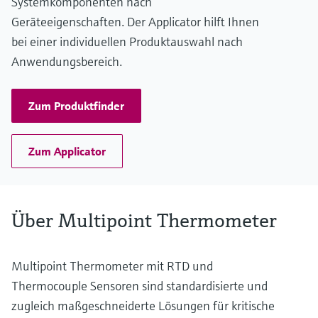
Systemkomponenten nach
max. 510 °C
(max. 950 °F)
Geräteeigenschaften. Der Applicator hilft Ihnen
Max. Eintauchlänge auf Anfrage
bei einer individuellen Produktauswahl nach
bis 13.000,00 mm (511,81'')
Anwendungsbereich.
Zum Produktfinder
Zum Applicator
Über Multipoint Thermometer
Multipoint Thermometer mit RTD und
Thermocouple Sensoren sind standardisierte und
zugleich maßgeschneiderte Lösungen für kritische