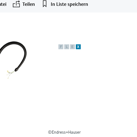
tei
Teilen
In Liste speichern
F
L
E
X
©Endress+Hauser