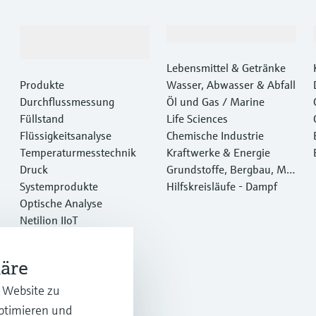
Produkte &
Branchen
Dienstleistungen
Lebensmittel & Getränke
Produkte
Wasser, Abwasser & Abfall
Durchflussmessung
Öl und Gas / Marine
Füllstand
Life Sciences
Flüssigkeitsanalyse
Chemische Industrie
Temperaturmesstechnik
Kraftwerke & Energie
Druck
Grundstoffe, Bergbau, Met
Systemprodukte
alle
Hilfskreisläufe - Dampf
Optische Analyse
Netilion IIoT
Software
Empfohlene Produkte
häre
Online Tools
Dienstleistungen
r Website zu
optimieren und