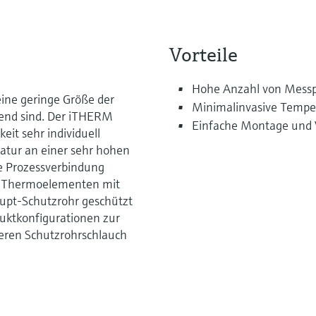
Vorteile
Hohe Anzahl von Messp
ine geringe Größe der
Minimalinvasive Temper
end sind. Der iTHERM
Einfache Montage und 
eit sehr individuell
atur an einer sehr hohen
ne Prozessverbindung
n Thermoelementen mit
aupt-Schutzrohr geschützt
duktkonfigurationen zur
beren Schutzrohrschlauch