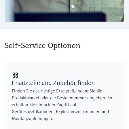
Füllstandsmessung
Analysatoren für Härte, Eisen,
Device Viewer
Aluminium & Chromat
Produktspezifische Informationen und
Füllstandsmessung Druck
Dokumente finden
Prozessphotometer
Alle ansehen
Ersatzteilsuche
Mikrowellentransmission
Self-Service Optionen
Ersatzteile anhand von Produktwurzel,
Bestellcode oder Seriennummer finden
Memosens-Technologie
Alle ansehen
Ersatzteile und Zubehör finden
Finden Sie das richtige Ersatzteil, indem Sie die
Produktwurzel oder die Bestellnummer eingeben. So
erhalten Sie einfachen Zugriff auf
Gerätespezifikationen, Explosionszeichnungen und
Montageanleitungen.