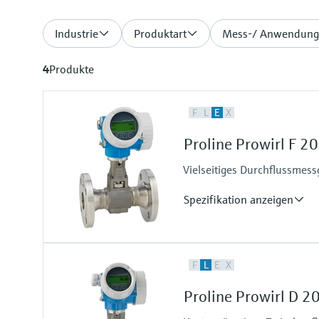
Industrie
Produktart
Mess-/ Anwendung
4
Produkte
F
L
E
X
Proline Prowirl F 2
Vielseitiges Durchflussmes
Spezifikation anzeigen
Max. Messabweichung
F
L
E
X
Volumenstrom (Flüssigkeit): ±0,
Volumenstrom (Optional): ±0,6
Proline Prowirl D 2
Volumenstrom (Dampf, Gas): ±1
Massenstrom (Sattdampf): ±1,7