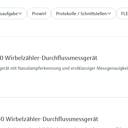
saufgabe
Prowirl
Protokolle / Schnittstellen
FLE
00 Wirbelzähler-Durchflussmessgerät
sgerät mit Nassdampferkennung und erstklassiger Messgenauigkei
Max. Prozessdruck
75 %
PN 100, Class 600, 20
5 %
Messstoffberührende
00 Wirbelzähler-Durchflussmessgerät
,00 %
Messrohr: 1.4408 (CF3
% (temperaturkompensiert); ±1,5%
DSC-Sensor: 1.4404 (3