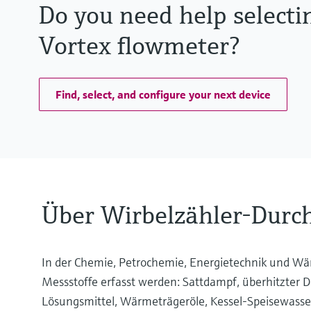
Hoch-/Tieftemperatur (auf Anfrag
Do you need help selecti
Vortex flowmeter?
Find, select, and configure your next device
Über Wirbelzähler-Durc
In der Chemie, Petrochemie, Energietechnik und Wä
Messstoffe erfasst werden: Sattdampf, überhitzter Da
Lösungsmittel, Wärmeträgeröle, Kessel-Speisewasse