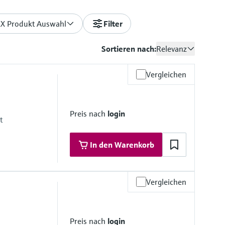
X Produkt Auswahl
Filter
Sortieren nach:
Relevanz
Vergleichen
Preis nach
login
t
In den Warenkorb
Vergleichen
K
 Materialien
M); CX2MW ähnlich zu Alloy C22, 2.4602
Preis nach
login
16/316L); UNS N06022 ähnlich zu Alloy C22, 2.4602