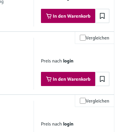
ng
4404/F316/F316L; 2.4602
In den Warenkorb
Vergleichen
 Materialien
3M)
Preis nach
login
316/316L)
In den Warenkorb
Vergleichen
0K
 Materialien
3M)
Preis nach
login
8 ähnlich zu Alloy 718, 2.4668
316/F316L