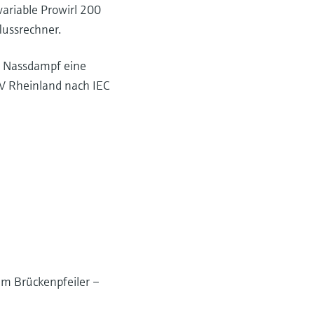
ariable Prowirl 200
lussrechner.
ei Nassdampf eine
V Rheinland nach IEC
em Brückenpfeiler –