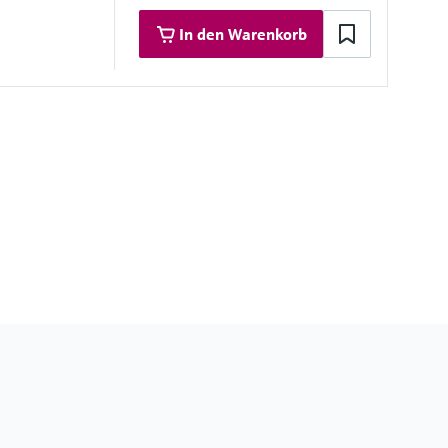
In den Warenkorb
 Materialien
3M)
F316/F316L
4404/F316/F316L