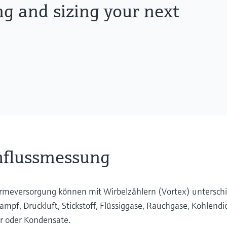
e): -200...+450 °C (-328...+842 °F)
ng and sizing your next
hflussmessung
rmeversorgung können mit Wirbelzählern (Vortex) unterschi
mpf, Druckluft, Stickstoff, Flüssiggase, Rauchgase, Kohlendi
r oder Kondensate.