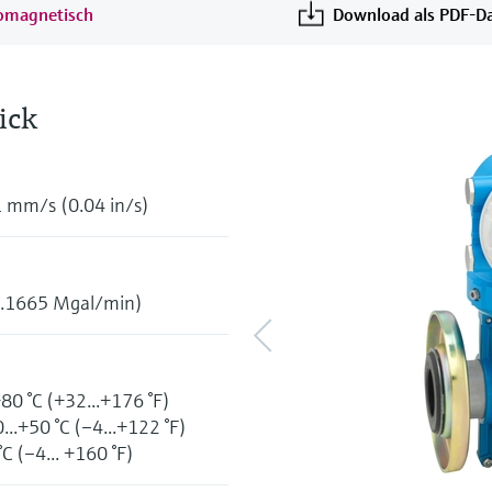
romagnetisch
Download als PDF-Da
ick
1 mm/s (0.04 in/s)
...1665 Mgal/min)
0 °C (+32...+176 °F)
..+50 °C (–4...+122 °F)
C (–4... +160 °F)