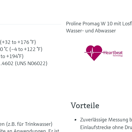
Proline Promag W 10 mit Los
Wasser- und Abwasser
 (+32 to +176 °F)
0 °C (–4 to +122 °F)
 to +194°F)
, 2.4602 (UNS N06022)
Vorteile
Zuverlässige Messung b
n (z.B. für Trinkwasser)
Einlaufstrecke ohne Dru
ite an Anwendungen. Er ist