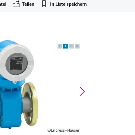
tei
Teilen
In Liste speichern
F
L
E
X
©Endress+Hauser