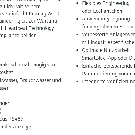
Flexibles Engineering 
ltlich. Mit seinem
oder Losflanschen
n vereinfacht Promag W 10
Anwendungseignung – K
gineering bis zur Wartung
für vergrabenen Einbau
t. Heartbeat Technology
Verbesserte Anlagenve
mpliance bei der
mit industriespezifisc
Optimale Nutzbarkeit –
SmartBlue-App oder Dis
 praktisch unabhängig von
Einfache, zeitsparende
osität.
Parametrierung vorab u
inkwasser, Brauchwasser und
Integrierte Verifizieru
sser
ungen
)
dbus RS485
onaler Anzeige