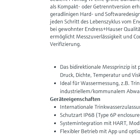
als Kompakt- oder Getrenntversion erhä
geradlinigen Hard- und Softwaredesig
jeden Schritt des Lebenszyklus vom En
bei gewohnter Endress+Hauser Qualitä
ermöglicht Messzuverlässigkeit und Co
Verifizierung.
Das bidirektionale Messprinzip ist
Druck, Dichte, Temperatur und Visk
Ideal für Wassermessung, z.B. Tr
industriellem/kommunalem Abwa
Geräteeigenschaften
Internationale Trinkwasserzulass
Schutzart IP68 (Type 6P enclosure
Systemintegration mit HART, Mo
Flexibler Betrieb mit App und opti