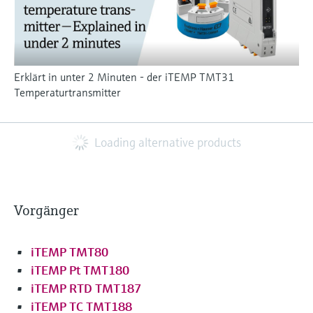
Erklärt in unter 2 Minuten - der iTEMP TMT31
Temperaturtransmitter
Loading alternative products
Vorgänger
iTEMP TMT80
iTEMP Pt TMT180
iTEMP RTD TMT187
iTEMP TC TMT188